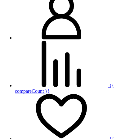
{{
compareCount }}
{{