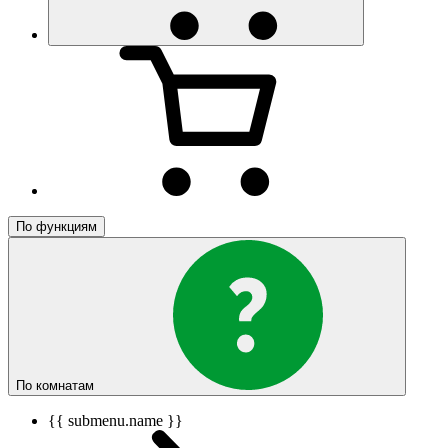
По функциям
По комнатам
{{ submenu.name }}