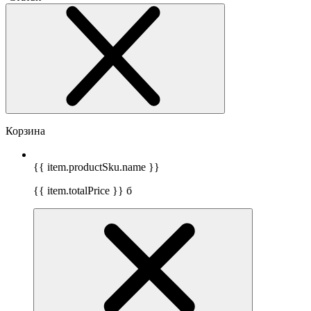
Корзина
{{ item.productSku.name }}
{{ item.totalPrice }}
б