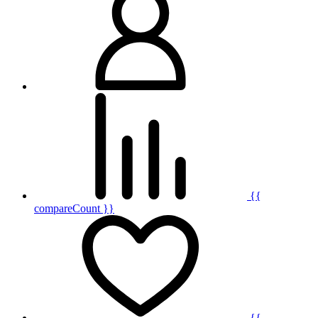
{{
compareCount }}
{{