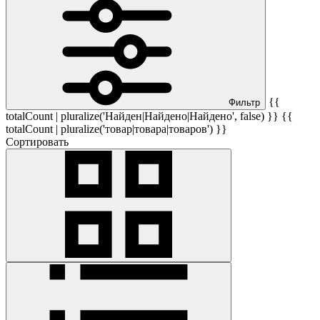
{{
Фильтр
totalCount | pluralize('Найден|Найдено|Найдено', false) }} {{
totalCount | pluralize('товар|товара|товаров') }}
Сортировать