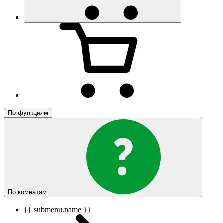
По функциям
По комнатам
{{ submenu.name }}