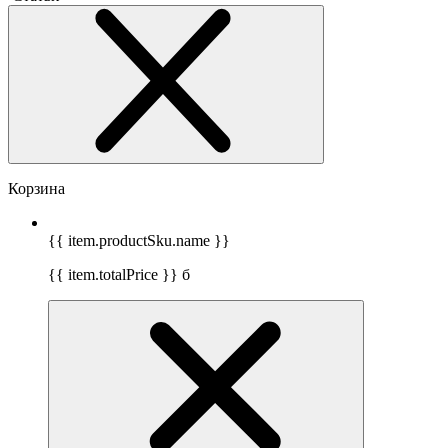
Корзина
{{ item.productSku.name }}
{{ item.totalPrice }}
б