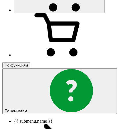
По функциям
По комнатам
{{ submenu.name }}