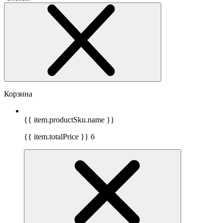
Корзина
{{ item.productSku.name }}
{{ item.totalPrice }}
б