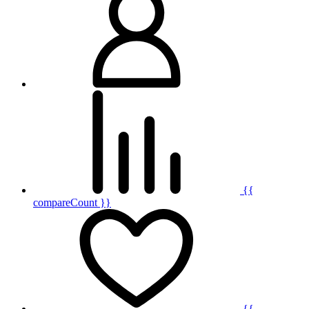
{{
compareCount }}
{{