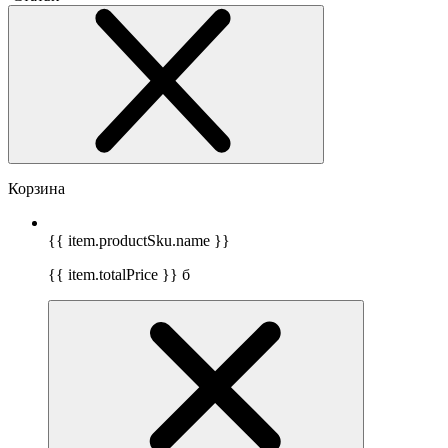
Корзина
{{ item.productSku.name }}
{{ item.totalPrice }}
б