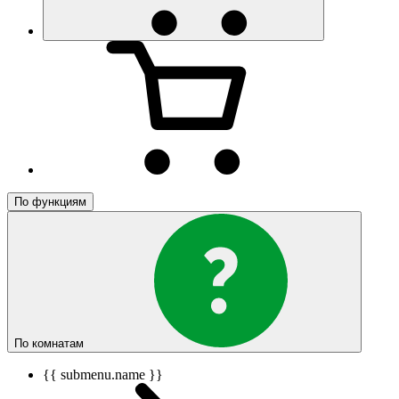
По функциям
По комнатам
{{ submenu.name }}