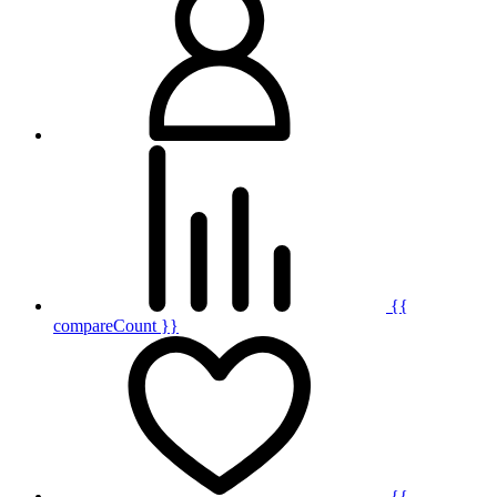
{{
compareCount }}
{{