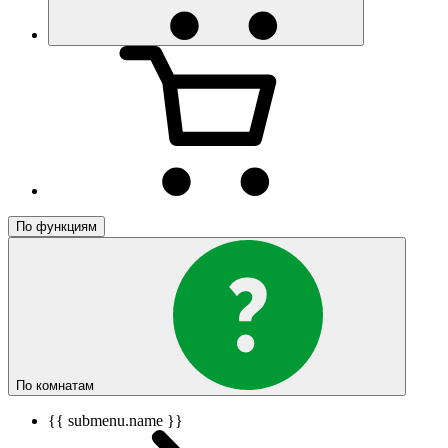
По функциям
По комнатам
{{ submenu.name }}