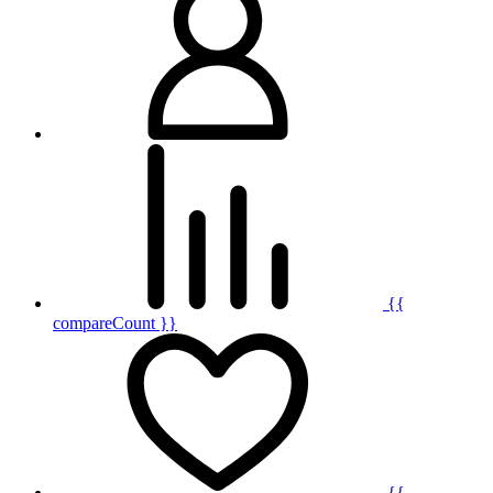
{{
compareCount }}
{{