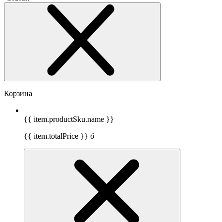
Корзина
{{ item.productSku.name }}
{{ item.totalPrice }}
б