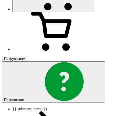
По функциям
По комнатам
{{ submenu.name }}