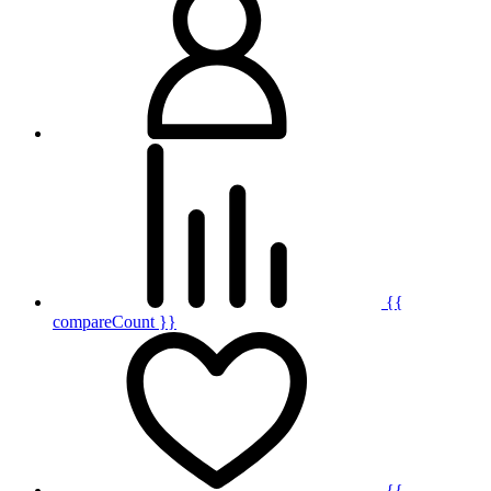
{{
compareCount }}
{{