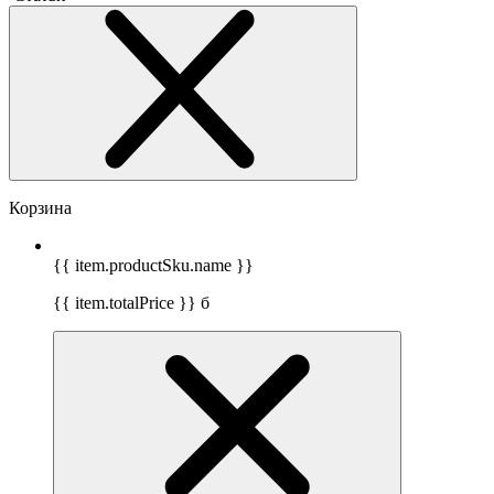
Корзина
{{ item.productSku.name }}
{{ item.totalPrice }}
б