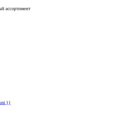
ный ассортимент
unt }}