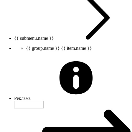
{{ submenu.name }}
{{ group.name }}
{{ item.name }}
Реклама