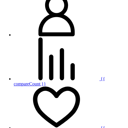
{{
compareCount }}
{{