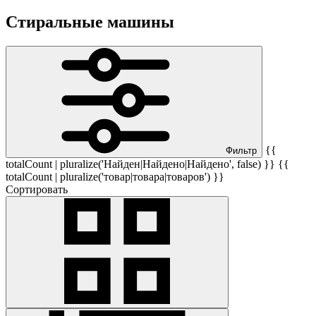
Стиральные машины
{{
Фильтр
totalCount | pluralize('Найден|Найдено|Найдено', false) }} {{
totalCount | pluralize('товар|товара|товаров') }}
Сортировать