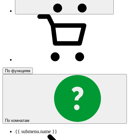
По функциям
По комнатам
{{ submenu.name }}