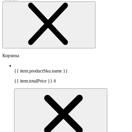
Корзина
{{ item.productSku.name }}
{{ item.totalPrice }}
б