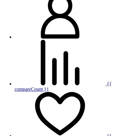
{{
compareCount }}
{{