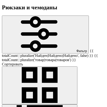
Рюкзаки и чемоданы
{{
Фильтр
totalCount | pluralize('Найден|Найдено|Найдено', false) }} {{
totalCount | pluralize('товар|товара|товаров') }}
Сортировать