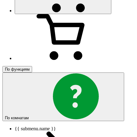
По функциям
По комнатам
{{ submenu.name }}