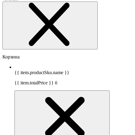
Корзина
{{ item.productSku.name }}
{{ item.totalPrice }}
б