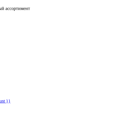
ный ассортимент
unt }}