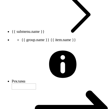
{{ submenu.name }}
{{ group.name }}
{{ item.name }}
Реклама