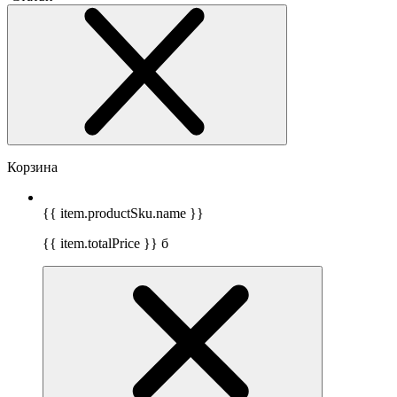
Корзина
{{ item.productSku.name }}
{{ item.totalPrice }}
б