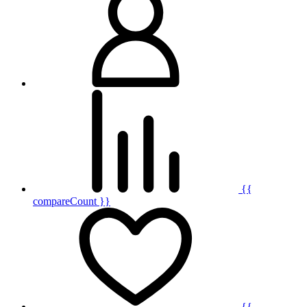
{{
compareCount }}
{{