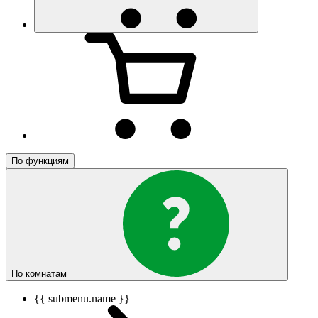
По функциям
По комнатам
{{ submenu.name }}