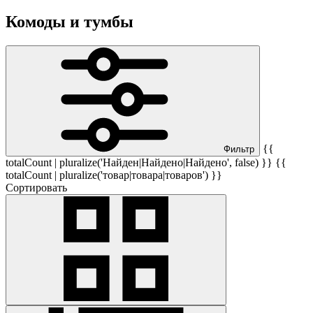
Комоды и тумбы
{{
Фильтр
totalCount | pluralize('Найден|Найдено|Найдено', false) }} {{
totalCount | pluralize('товар|товара|товаров') }}
Сортировать