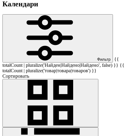
Календари
{{
Фильтр
totalCount | pluralize('Найден|Найдено|Найдено', false) }} {{
totalCount | pluralize('товар|товара|товаров') }}
Сортировать