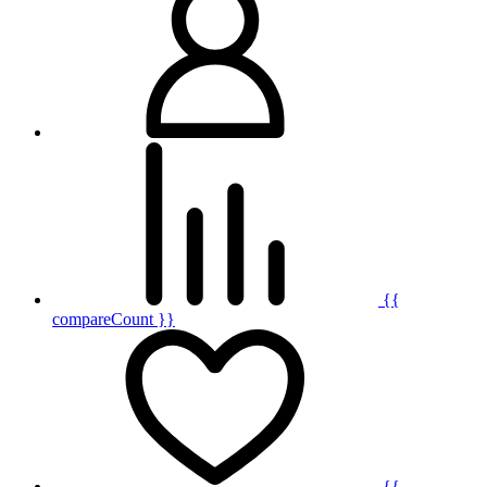
{{
compareCount }}
{{