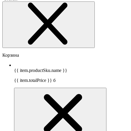
Корзина
{{ item.productSku.name }}
{{ item.totalPrice }}
б