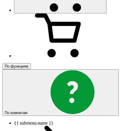
По функциям
По комнатам
{{ submenu.name }}