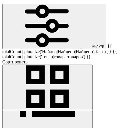
{{
Фильтр
totalCount | pluralize('Найден|Найдено|Найдено', false) }} {{
totalCount | pluralize('товар|товара|товаров') }}
Сортировать