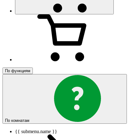
По функциям
По комнатам
{{ submenu.name }}