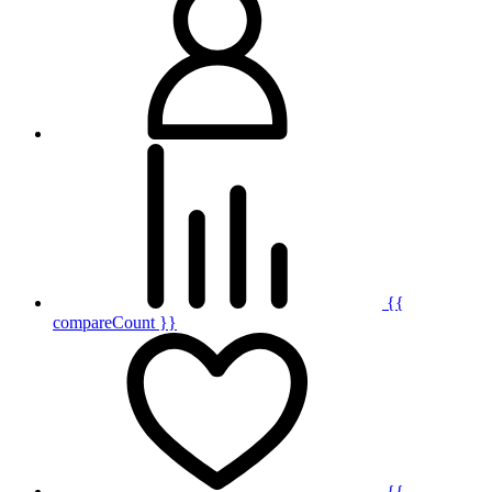
{{
compareCount }}
{{