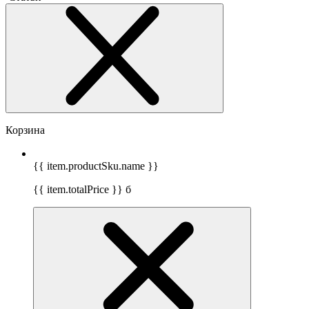
Корзина
{{ item.productSku.name }}
{{ item.totalPrice }}
б