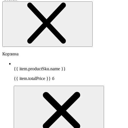
Корзина
{{ item.productSku.name }}
{{ item.totalPrice }}
б