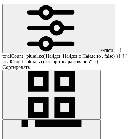
{{
Фильтр
totalCount | pluralize('Найден|Найдено|Найдено', false) }} {{
totalCount | pluralize('товар|товара|товаров') }}
Сортировать