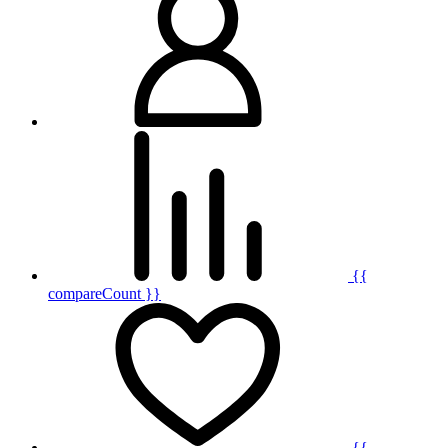
{{
compareCount }}
{{