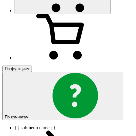
По функциям
По комнатам
{{ submenu.name }}