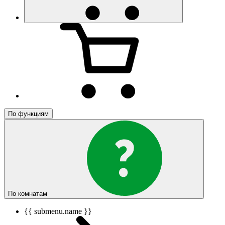
По функциям
По комнатам
{{ submenu.name }}