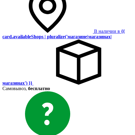
В наличии в
{{
card.availableShops | pluralize('магазине|магазинах|
магазинах') }}
Самовывоз,
бесплатно