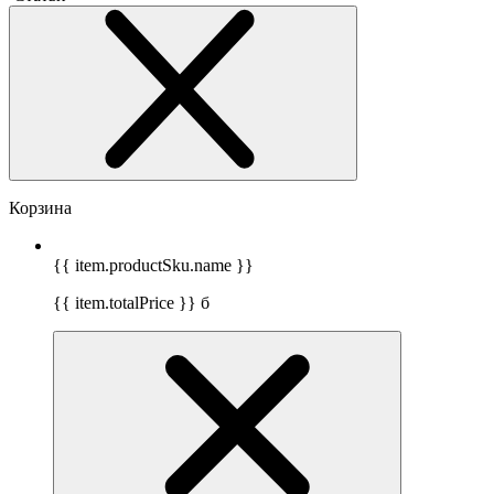
Корзина
{{ item.productSku.name }}
{{ item.totalPrice }}
б