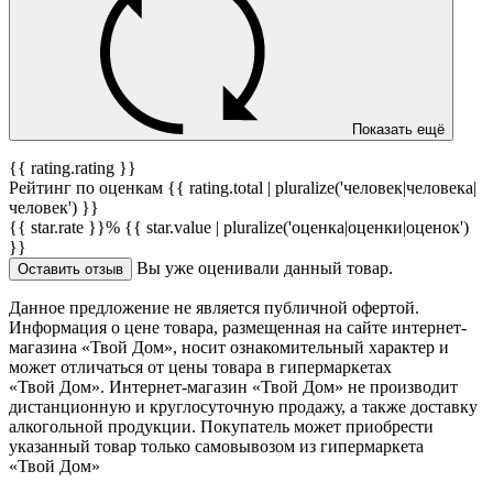
Показать ещё
{{ rating.rating }}
Рейтинг по оценкам {{ rating.total | pluralize('человек|человека|
человек') }}
{{ star.rate }}%
{{ star.value | pluralize('оценка|оценки|оценок')
}}
Вы уже оценивали данный товар.
Оставить отзыв
Данное предложение не является публичной офертой.
Информация о цене товара, размещенная на сайте интернет-
магазина «Твой Дом», носит ознакомительный характер и
может отличаться от цены товара в гипермаркетах
«Твой Дом». Интернет-магазин «Твой Дом» не производит
дистанционную и круглосуточную продажу, а также доставку
алкогольной продукции. Покупатель может приобрести
указанный товар только самовывозом из гипермаркета
«Твой Дом»