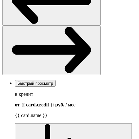
Быстрый просмотр
в кредит
от {{ card.credit }}
руб.
/ мес.
{{ card.name }}