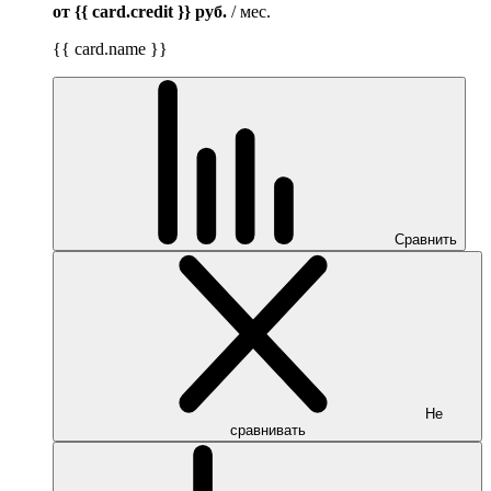
от {{ card.credit }}
руб.
/ мес.
{{ card.name }}
Сравнить
Не
сравнивать