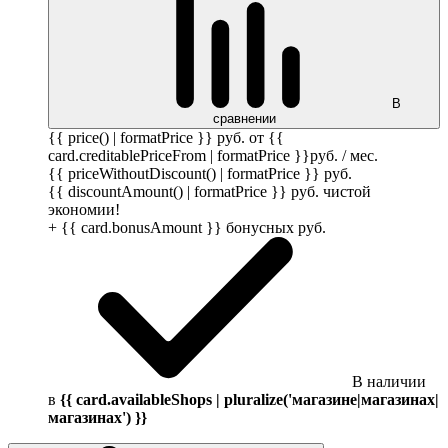
В
сравнении
{{ price() | formatPrice }}
руб.
от {{
card.creditablePriceFrom | formatPrice }}
руб.
/ мес.
{{ priceWithoutDiscount() | formatPrice }}
руб.
{{ discountAmount() | formatPrice }}
руб.
чистой
экономии!
+ {{ card.bonusAmount }} бонусных
руб.
В наличии
в
{{ card.availableShops | pluralize('магазине|магазинах|
магазинах') }}