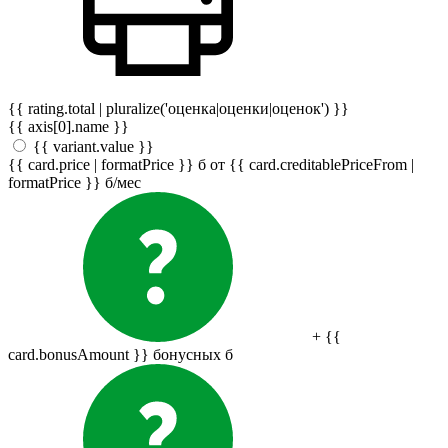
{{ rating.total | pluralize('оценка|оценки|оценок') }}
{{ axis[0].name }}
{{ variant.value }}
{{ card.price | formatPrice }}
б
от {{ card.creditablePriceFrom |
formatPrice }}
б
/мес
+ {{
card.bonusAmount }} бонусных
б