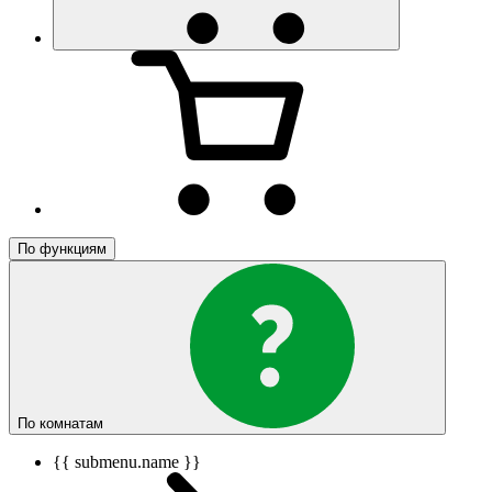
По функциям
По комнатам
{{ submenu.name }}