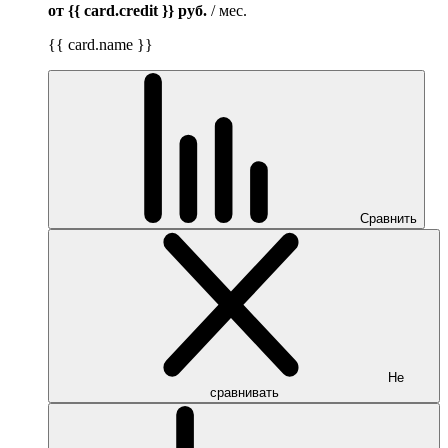
от {{ card.credit }}
руб.
/ мес.
{{ card.name }}
Сравнить
Не
сравнивать