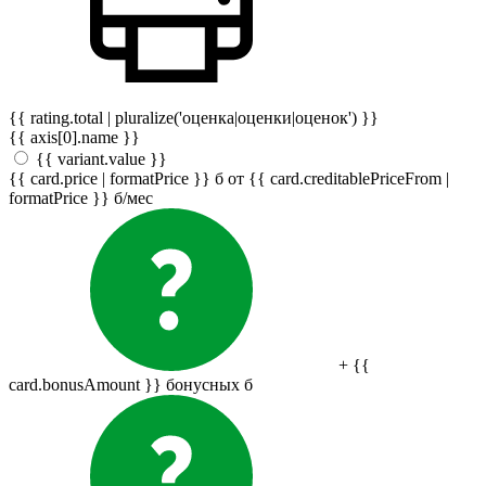
{{ rating.total | pluralize('оценка|оценки|оценок') }}
{{ axis[0].name }}
{{ variant.value }}
{{ card.price | formatPrice }}
б
от {{ card.creditablePriceFrom |
formatPrice }}
б
/мес
+ {{
card.bonusAmount }} бонусных
б