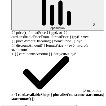
В
сравнении
{{ price() | formatPrice }}
руб.
от {{
card.creditablePriceFrom | formatPrice }}
руб.
/ мес.
{{ priceWithoutDiscount() | formatPrice }}
руб.
{{ discountAmount() | formatPrice }}
руб.
чистой
экономии!
+ {{ card.bonusAmount }} бонусных
руб.
В наличии
в
{{ card.availableShops | pluralize('магазине|магазинах|
магазинах') }}