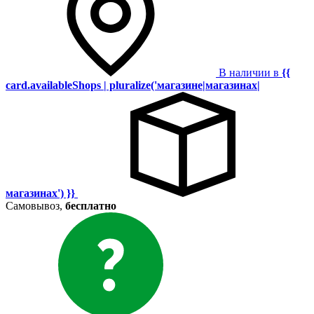
В наличии в
{{
card.availableShops | pluralize('магазине|магазинах|
магазинах') }}
Самовывоз,
бесплатно