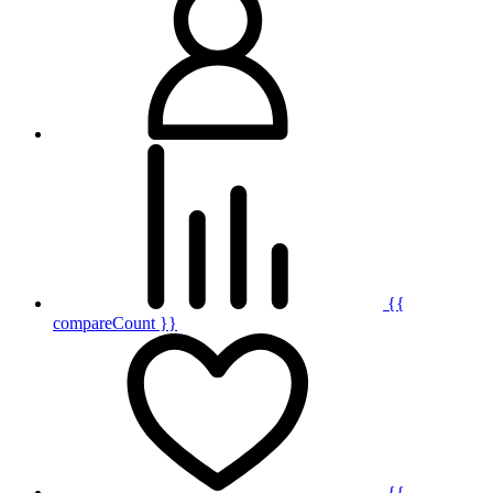
{{
compareCount }}
{{