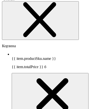
Корзина
{{ item.productSku.name }}
{{ item.totalPrice }}
б