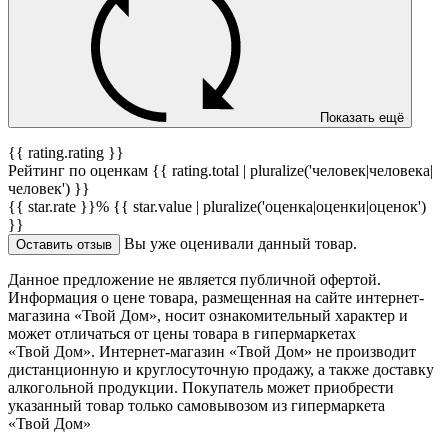
Показать ещё
{{ rating.rating }}
Рейтинг по оценкам {{ rating.total | pluralize('человек|человека|
человек') }}
{{ star.rate }}%
{{ star.value | pluralize('оценка|оценки|оценок')
}}
Вы уже оценивали данный товар.
Оставить отзыв
Данное предложение не является публичной офертой.
Информация о цене товара, размещенная на сайте интернет-
магазина «Твой Дом», носит ознакомительный характер и
может отличаться от цены товара в гипермаркетах
«Твой Дом». Интернет-магазин «Твой Дом» не производит
дистанционную и круглосуточную продажу, а также доставку
алкогольной продукции. Покупатель может приобрести
указанный товар только самовывозом из гипермаркета
«Твой Дом»