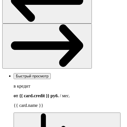
Быстрый просмотр
в кредит
от {{ card.credit }}
руб.
/ мес.
{{ card.name }}