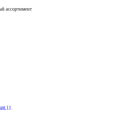
ный ассортимент
unt }}