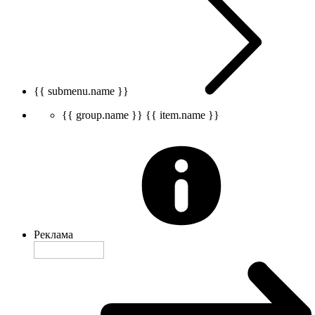
{{ submenu.name }}
{{ group.name }}
{{ item.name }}
Реклама