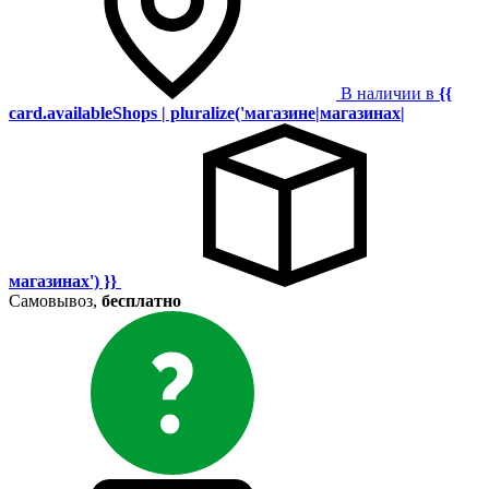
В наличии в
{{
card.availableShops | pluralize('магазине|магазинах|
магазинах') }}
Самовывоз,
бесплатно