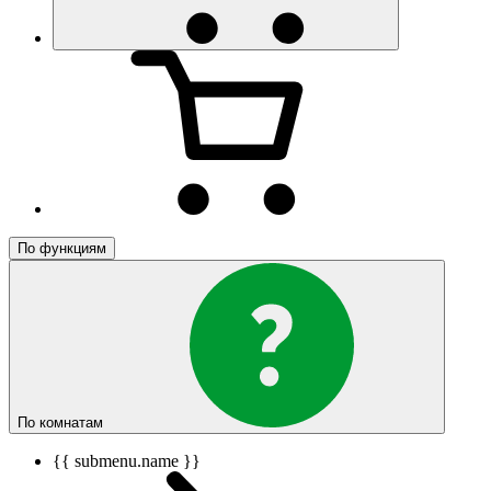
По функциям
По комнатам
{{ submenu.name }}