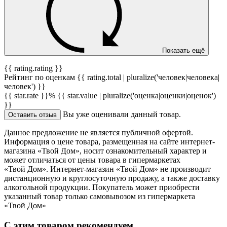
Показать ещё
{{ rating.rating }}
Рейтинг по оценкам {{ rating.total | pluralize('человек|человека|
человек') }}
{{ star.rate }}%
{{ star.value | pluralize('оценка|оценки|оценок')
}}
Вы уже оценивали данный товар.
Оставить отзыв
Данное предложение не является публичной офертой.
Информация о цене товара, размещенная на сайте интернет-
магазина «Твой Дом», носит ознакомительный характер и
может отличаться от цены товара в гипермаркетах
«Твой Дом». Интернет-магазин «Твой Дом» не производит
дистанционную и круглосуточную продажу, а также доставку
алкогольной продукции. Покупатель может приобрести
указанный товар только самовывозом из гипермаркета
«Твой Дом»
С этим товаром рекомендуем