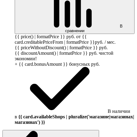
В
сравнении
{{ price() | formatPrice }}
руб.
от {{
card.creditablePriceFrom | formatPrice }}
руб.
/ мес.
{{ priceWithoutDiscount() | formatPrice }}
руб.
{{ discountAmount() | formatPrice }}
руб.
чистой
экономии!
+ {{ card.bonusAmount }} бонусных
руб.
В наличии
в
{{ card.availableShops | pluralize('магазине|магазинах|
магазинах') }}