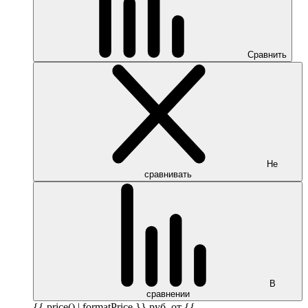
Сравнить
Не
сравнивать
В
сравнении
{{ price() | formatPrice }}
руб.
от {{