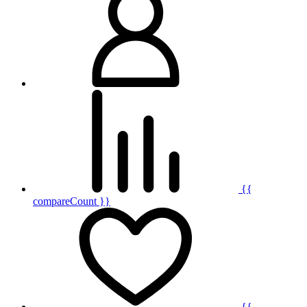
{{
compareCount }}
{{