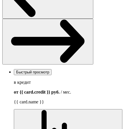
Быстрый просмотр
в кредит
от {{ card.credit }}
руб.
/ мес.
{{ card.name }}