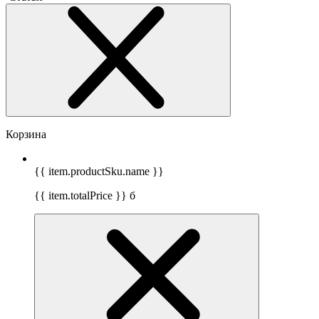
Корзина
{{ item.productSku.name }}
{{ item.totalPrice }}
б