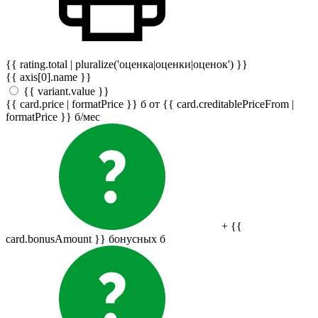
{{ rating.total | pluralize('оценка|оценки|оценок') }}
{{ axis[0].name }}
{{ variant.value }}
{{ card.price | formatPrice }}
б
от {{ card.creditablePriceFrom |
formatPrice }}
б
/мес
+ {{
card.bonusAmount }} бонусных
б