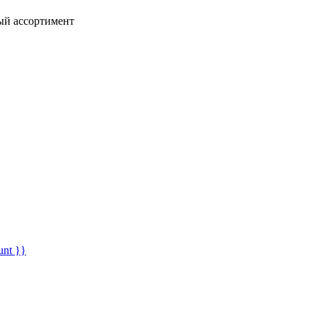
ный ассортимент
unt }}