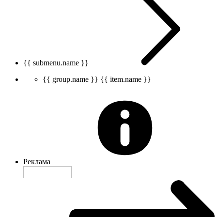
{{ submenu.name }}
{{ group.name }}
{{ item.name }}
Реклама