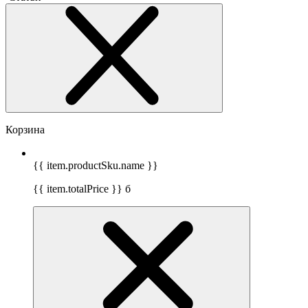
Корзина
{{ item.productSku.name }}
{{ item.totalPrice }}
б