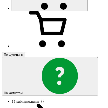
По функциям
По комнатам
{{ submenu.name }}