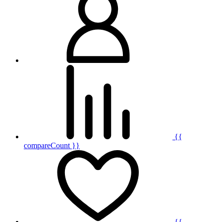
{{
compareCount }}
{{