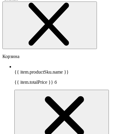
Корзина
{{ item.productSku.name }}
{{ item.totalPrice }}
б