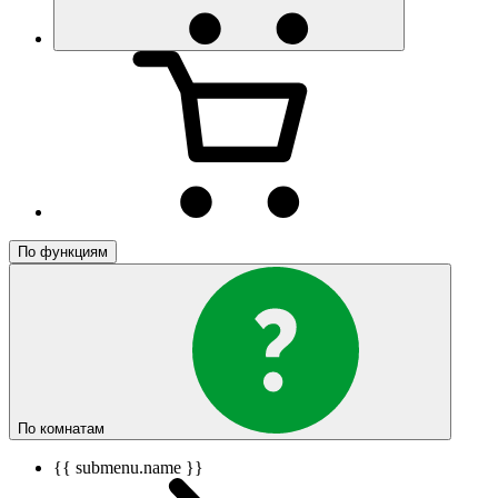
По функциям
По комнатам
{{ submenu.name }}