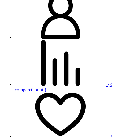
{{
compareCount }}
{{