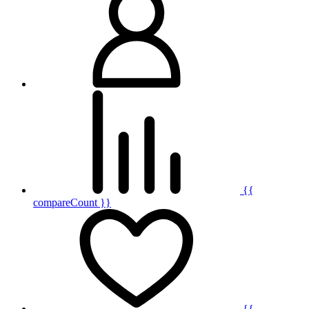
{{
compareCount }}
{{