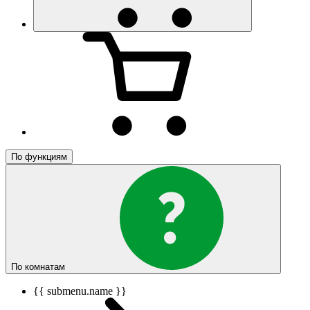
По функциям
По комнатам
{{ submenu.name }}