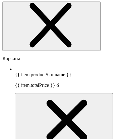
Корзина
{{ item.productSku.name }}
{{ item.totalPrice }}
б