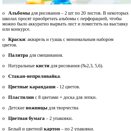
Альбомы
o
для рисования – 2 шт по 20 листов. В некоторых
школах просят приобретать альбомы с перфорацией, чтобы
можно было аккуратно вырвать лист и поместить на выставку
или конкурсе.
Краски
o
: акварель и гуашь с минимальным набором
цветов.
Палитра
o
для смешивания.
кисти
o Натуральные
для рисования (№2,3, 5,6).
Стакан-непроливайка
o
.
Цветные карандаши
o
- 12 цветов.
Пластилин
o
с 8 цветами + доска для лепки.
ножницы
o Детские
для творчества
Цветная бумага
o
– 2 упаковки.
картон
o Белый и цветной
– по 2 упаковки.