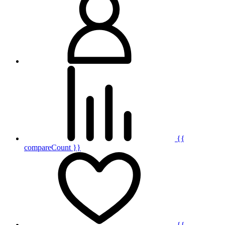
{{
compareCount }}
{{