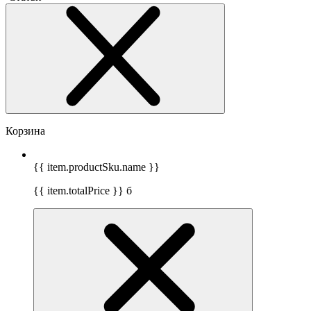
Корзина
{{ item.productSku.name }}
{{ item.totalPrice }}
б