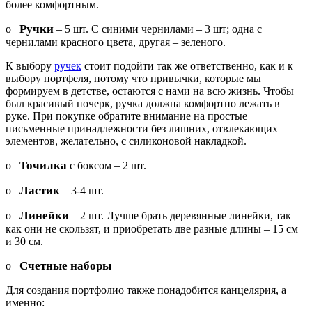
более комфортным.
Ручки
o
– 5 шт. С синими чернилами – 3 шт; одна с
чернилами красного цвета, другая – зеленого.
К выбору
ручек
стоит подойти так же ответственно, как и к
выбору портфеля, потому что привычки, которые мы
формируем в детстве, остаются с нами на всю жизнь. Чтобы
был красивый почерк, ручка должна комфортно лежать в
руке. При покупке обратите внимание на простые
письменные принадлежности без лишних, отвлекающих
элементов, желательно, с силиконовой накладкой.
Точилка
o
с боксом – 2 шт.
Ластик
o
– 3-4 шт.
Линейки
o
– 2 шт. Лучше брать деревянные линейки, так
как они не скользят, и приобретать две разные длины – 15 см
и 30 см.
Счетные наборы
o
Для создания портфолио также понадобится канцелярия, а
именно: