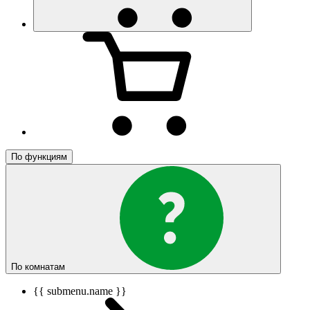
По функциям
По комнатам
{{ submenu.name }}