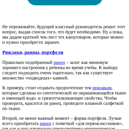
Не переживайте, будущий классный руководитель решит этот
вопрос, выдав список того, что будет необходимо. Ну а пока,
мы дадим краткий чек-лист тех канцтоваров, которые можно
и нужно приобрести заранее.
Рюкзаки, ранцы, портфели
Правильно подобранный
ранец
– залог как минимум
хорошего настроения у ребенка во время учебы. К выбору
следует подходить очень тщательно, так как существует
множество «подводных» камней.
К примеру, стоит отдавать предпочтение тем
рюкзакам
,
которые сделаны из синтетической не окрашивающейся ткани
и имеющей водо- и грязеотталкивающие свойства. Чтобы
проверить, красится ли ранец, проведите влажной салфеткой
по ткани.
Второй, не менее важный момент – форма портфеля. Лучше
всего приобретать
ранец
с пометкой «для первоклассников»,
так как в них изначально предусмотрена ортопедическая