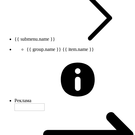
{{ submenu.name }}
{{ group.name }}
{{ item.name }}
Реклама