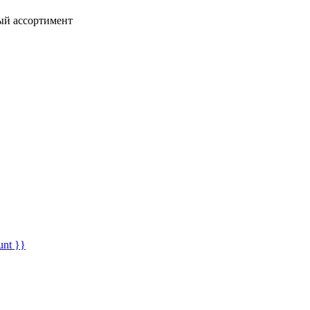
ный ассортимент
unt }}