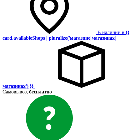
В наличии в
{{
card.availableShops | pluralize('магазине|магазинах|
магазинах') }}
Самовывоз,
бесплатно