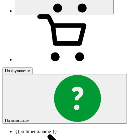
По функциям
По комнатам
{{ submenu.name }}