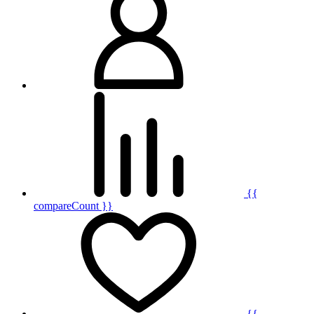
{{
compareCount }}
{{