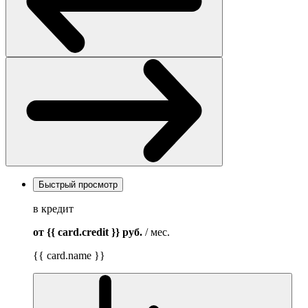
Быстрый просмотр
в кредит
от {{ card.credit }}
руб.
/ мес.
{{ card.name }}