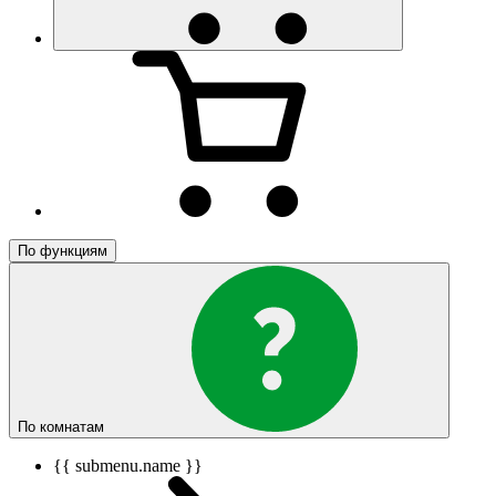
По функциям
По комнатам
{{ submenu.name }}