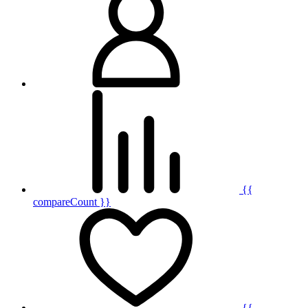
{{
compareCount }}
{{