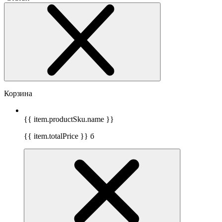
Корзина
{{ item.productSku.name }}
{{ item.totalPrice }}
б