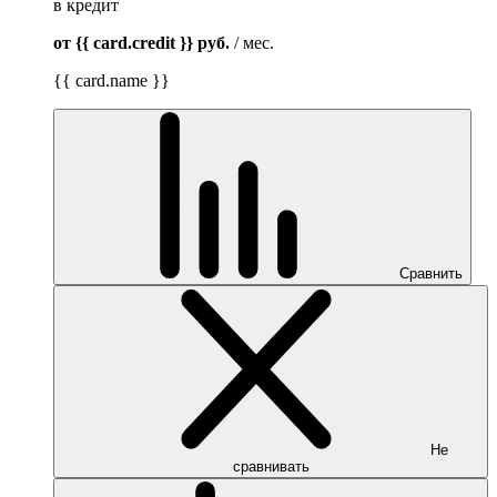
в кредит
от {{ card.credit }}
руб.
/ мес.
{{ card.name }}
Сравнить
Не
сравнивать