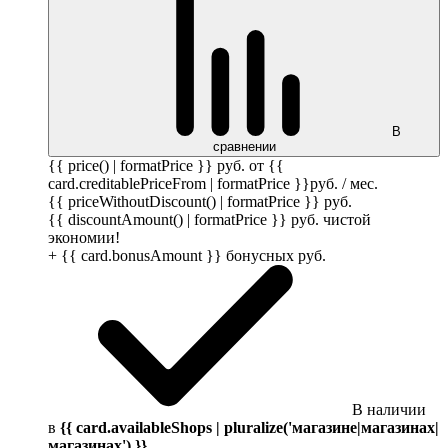
В
сравнении
{{ price() | formatPrice }}
руб.
от {{
card.creditablePriceFrom | formatPrice }}
руб.
/ мес.
{{ priceWithoutDiscount() | formatPrice }}
руб.
{{ discountAmount() | formatPrice }}
руб.
чистой
экономии!
+ {{ card.bonusAmount }} бонусных
руб.
В наличии
в
{{ card.availableShops | pluralize('магазине|магазинах|
магазинах') }}