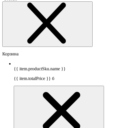
Корзина
{{ item.productSku.name }}
{{ item.totalPrice }}
б