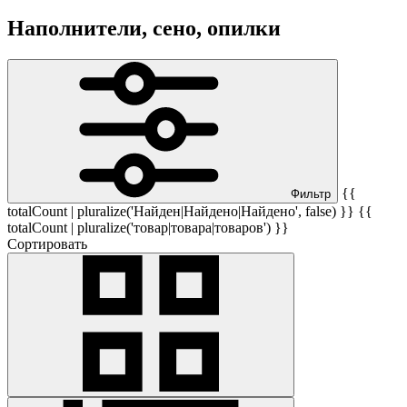
Наполнители, сено, опилки
{{
Фильтр
totalCount | pluralize('Найден|Найдено|Найдено', false) }} {{
totalCount | pluralize('товар|товара|товаров') }}
Сортировать