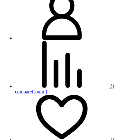
{{
compareCount }}
{{