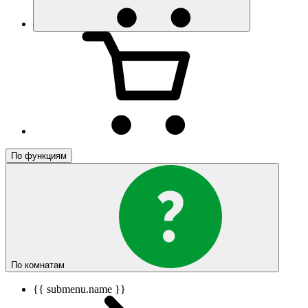
По функциям
По комнатам
{{ submenu.name }}