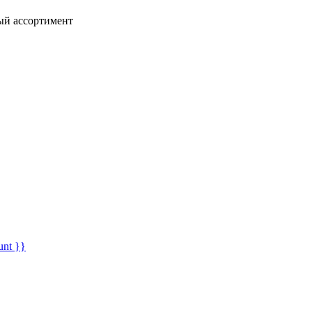
ный ассортимент
unt }}