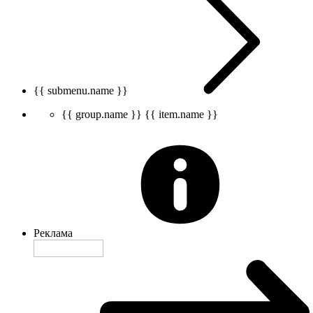
{{ submenu.name }}
{{ group.name }}
{{ item.name }}
Реклама