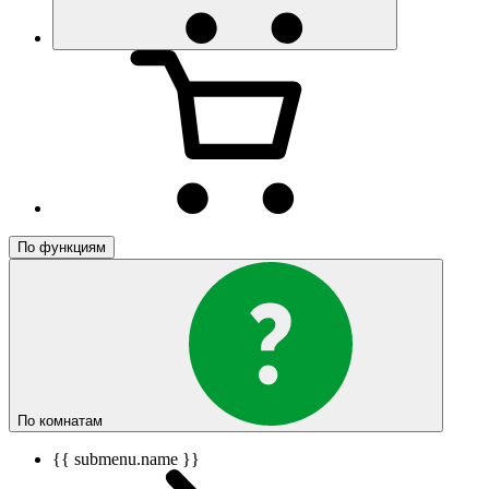
По функциям
По комнатам
{{ submenu.name }}