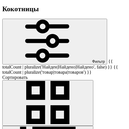
Кокотницы
{{
Фильтр
totalCount | pluralize('Найден|Найдено|Найдено', false) }} {{
totalCount | pluralize('товар|товара|товаров') }}
Сортировать