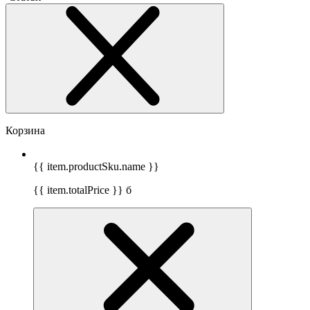
Корзина
{{ item.productSku.name }}
{{ item.totalPrice }}
б