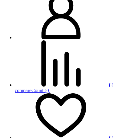
{{
compareCount }}
{{