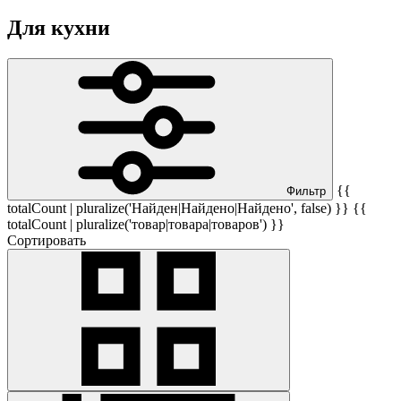
Для кухни
{{
Фильтр
totalCount | pluralize('Найден|Найдено|Найдено', false) }} {{
totalCount | pluralize('товар|товара|товаров') }}
Сортировать