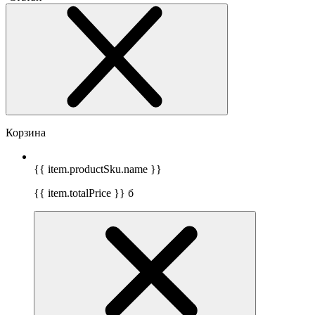
Корзина
{{ item.productSku.name }}
{{ item.totalPrice }}
б