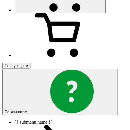
По функциям
По комнатам
{{ submenu.name }}