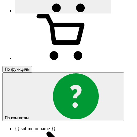
По функциям
По комнатам
{{ submenu.name }}