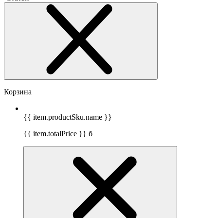
Корзина
{{ item.productSku.name }}
{{ item.totalPrice }}
б