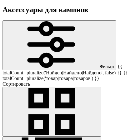
Аксессуары для каминов
{{
Фильтр
totalCount | pluralize('Найден|Найдено|Найдено', false) }} {{
totalCount | pluralize('товар|товара|товаров') }}
Сортировать