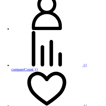
{{
compareCount }}
{{