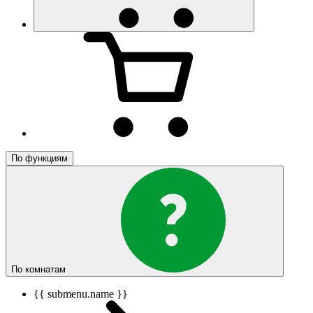
По функциям
По комнатам
{{ submenu.name }}