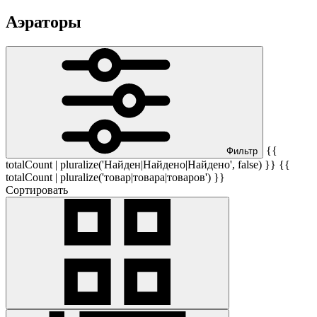
Аэраторы
{{
Фильтр
totalCount | pluralize('Найден|Найдено|Найдено', false) }} {{
totalCount | pluralize('товар|товара|товаров') }}
Сортировать