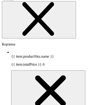
Корзина
{{ item.productSku.name }}
{{ item.totalPrice }}
б