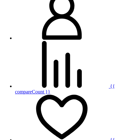
{{
compareCount }}
{{