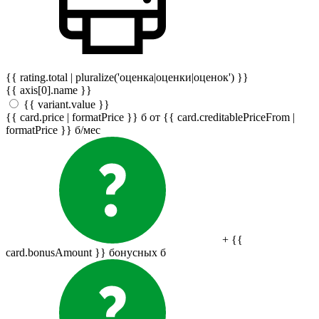
{{ rating.total | pluralize('оценка|оценки|оценок') }}
{{ axis[0].name }}
{{ variant.value }}
{{ card.price | formatPrice }}
б
от {{ card.creditablePriceFrom |
formatPrice }}
б
/мес
+ {{
card.bonusAmount }} бонусных
б