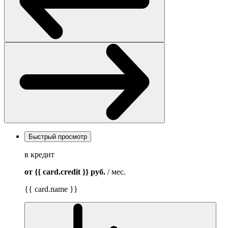
Быстрый просмотр
в кредит
от {{ card.credit }}
руб.
/ мес.
{{ card.name }}