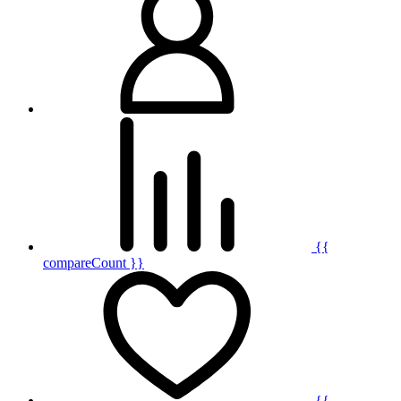
{{
compareCount }}
{{