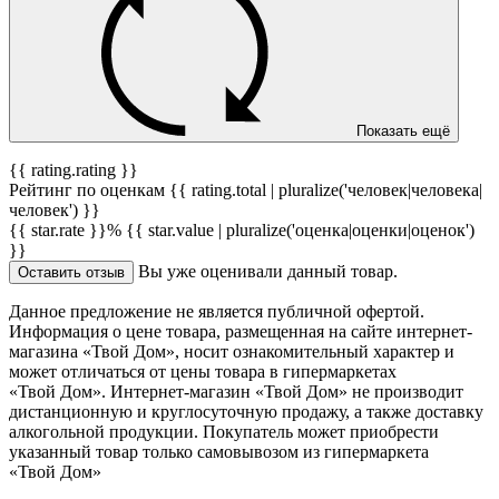
Показать ещё
{{ rating.rating }}
Рейтинг по оценкам {{ rating.total | pluralize('человек|человека|
человек') }}
{{ star.rate }}%
{{ star.value | pluralize('оценка|оценки|оценок')
}}
Вы уже оценивали данный товар.
Оставить отзыв
Данное предложение не является публичной офертой.
Информация о цене товара, размещенная на сайте интернет-
магазина «Твой Дом», носит ознакомительный характер и
может отличаться от цены товара в гипермаркетах
«Твой Дом». Интернет-магазин «Твой Дом» не производит
дистанционную и круглосуточную продажу, а также доставку
алкогольной продукции. Покупатель может приобрести
указанный товар только самовывозом из гипермаркета
«Твой Дом»