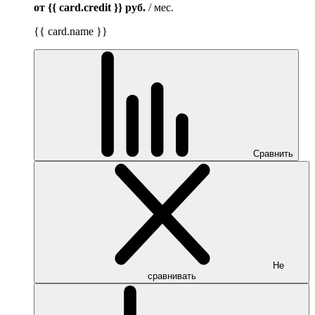
от {{ card.credit }}
руб.
/ мес.
{{ card.name }}
Сравнить
Не
сравнивать