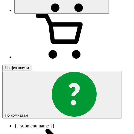
По функциям
По комнатам
{{ submenu.name }}