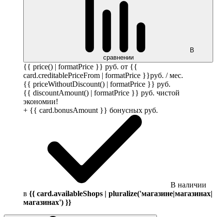
В
сравнении
{{ price() | formatPrice }}
руб.
от {{
card.creditablePriceFrom | formatPrice }}
руб.
/ мес.
{{ priceWithoutDiscount() | formatPrice }}
руб.
{{ discountAmount() | formatPrice }}
руб.
чистой
экономии!
+ {{ card.bonusAmount }} бонусных
руб.
В наличии
в
{{ card.availableShops | pluralize('магазине|магазинах|
магазинах') }}