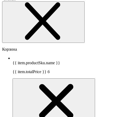
Корзина
{{ item.productSku.name }}
{{ item.totalPrice }}
б