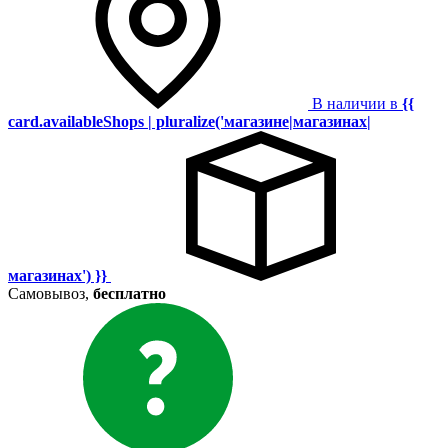
В наличии в
{{
card.availableShops | pluralize('магазине|магазинах|
магазинах') }}
Самовывоз,
бесплатно