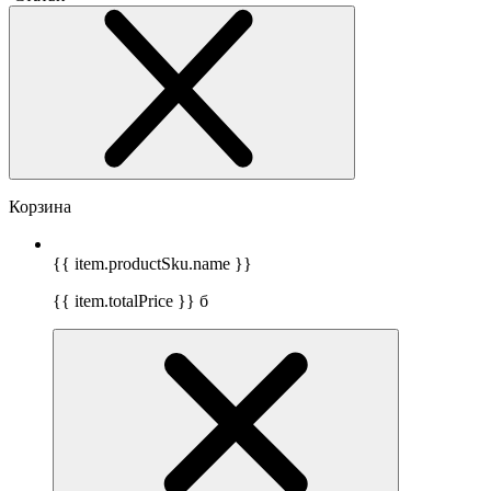
Корзина
{{ item.productSku.name }}
{{ item.totalPrice }}
б