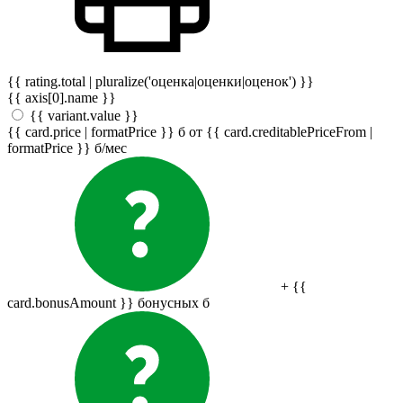
{{ rating.total | pluralize('оценка|оценки|оценок') }}
{{ axis[0].name }}
{{ variant.value }}
{{ card.price | formatPrice }}
б
от {{ card.creditablePriceFrom |
formatPrice }}
б
/мес
+ {{
card.bonusAmount }} бонусных
б