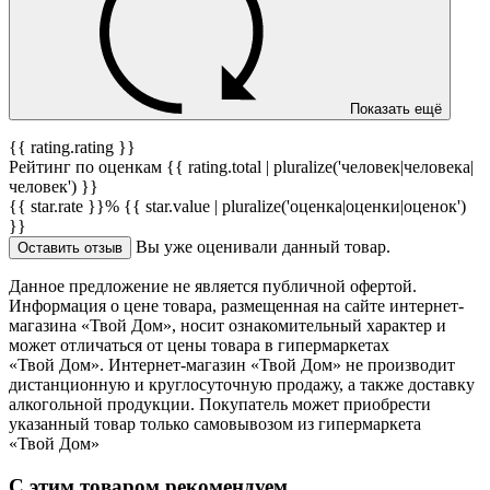
Показать ещё
{{ rating.rating }}
Рейтинг по оценкам {{ rating.total | pluralize('человек|человека|
человек') }}
{{ star.rate }}%
{{ star.value | pluralize('оценка|оценки|оценок')
}}
Вы уже оценивали данный товар.
Оставить отзыв
Данное предложение не является публичной офертой.
Информация о цене товара, размещенная на сайте интернет-
магазина «Твой Дом», носит ознакомительный характер и
может отличаться от цены товара в гипермаркетах
«Твой Дом». Интернет-магазин «Твой Дом» не производит
дистанционную и круглосуточную продажу, а также доставку
алкогольной продукции. Покупатель может приобрести
указанный товар только самовывозом из гипермаркета
«Твой Дом»
С этим товаром рекомендуем