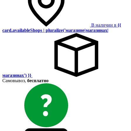
В наличии в
{{
card.availableShops | pluralize('магазине|магазинах|
магазинах') }}
Самовывоз,
бесплатно