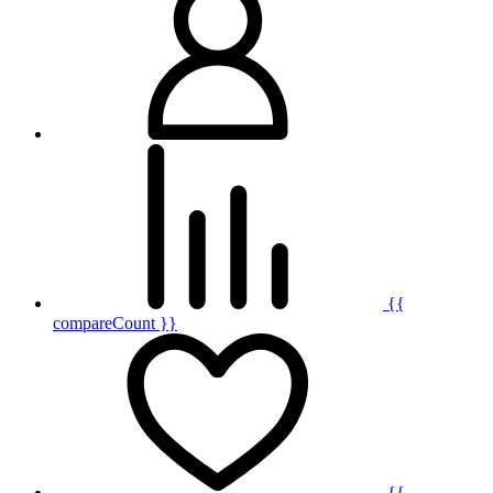
{{
compareCount }}
{{