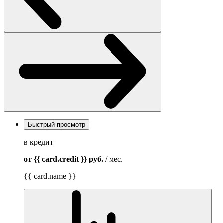
Быстрый просмотр
в кредит
от {{ card.credit }}
руб.
/ мес.
{{ card.name }}