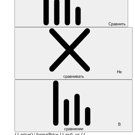
Сравнить
Не
сравнивать
В
сравнении
{{ price() | formatPrice }}
руб.
от {{