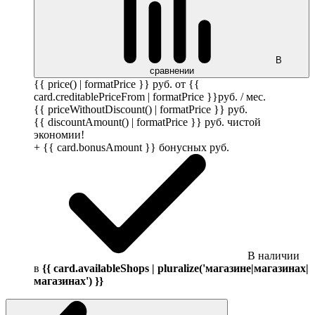
В
сравнении
{{ price() | formatPrice }}
руб.
от {{
card.creditablePriceFrom | formatPrice }}
руб.
/ мес.
{{ priceWithoutDiscount() | formatPrice }}
руб.
{{ discountAmount() | formatPrice }}
руб.
чистой
экономии!
+ {{ card.bonusAmount }} бонусных
руб.
В наличии
в
{{ card.availableShops | pluralize('магазине|магазинах|
магазинах') }}