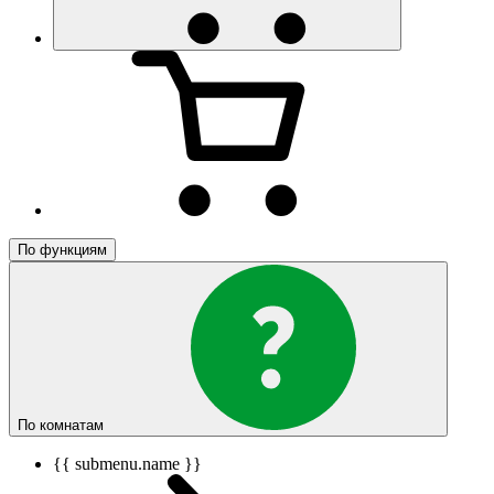
По функциям
По комнатам
{{ submenu.name }}