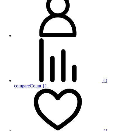
{{
compareCount }}
{{