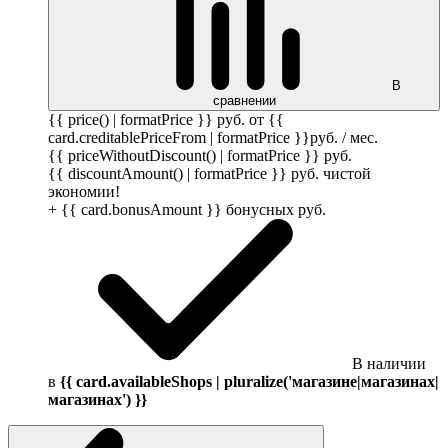
В
сравнении
{{ price() | formatPrice }}
руб.
от {{
card.creditablePriceFrom | formatPrice }}
руб.
/ мес.
{{ priceWithoutDiscount() | formatPrice }}
руб.
{{ discountAmount() | formatPrice }}
руб.
чистой
экономии!
+ {{ card.bonusAmount }} бонусных
руб.
В наличии
в
{{ card.availableShops | pluralize('магазине|магазинах|
магазинах') }}