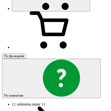
По функциям
По комнатам
{{ submenu.name }}