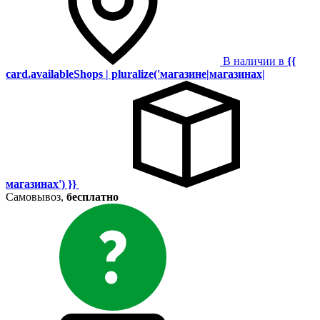
В наличии в
{{
card.availableShops | pluralize('магазине|магазинах|
магазинах') }}
Самовывоз,
бесплатно