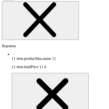
Корзина
{{ item.productSku.name }}
{{ item.totalPrice }}
б