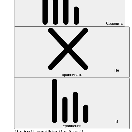
Сравнить
Не
сравнивать
В
сравнении
{{ price() | formatPrice }}
руб.
от {{