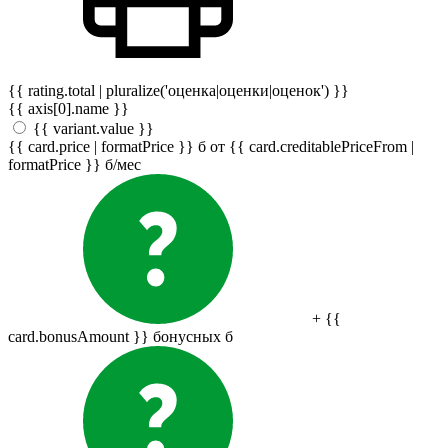
{{ rating.total | pluralize('оценка|оценки|оценок') }}
{{ axis[0].name }}
{{ variant.value }}
{{ card.price | formatPrice }}
б
от {{ card.creditablePriceFrom |
formatPrice }}
б
/мес
+ {{
card.bonusAmount }} бонусных
б