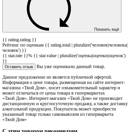
Показать ещё
{{ rating.rating }}
Рейтинг по оценкам {{ rating.total | pluralize('человек|человека|
человек') }}
{{ star.rate }}%
{{ star.value | pluralize('оценка|оценки|оценок')
}}
Вы уже оценивали данный товар.
Оставить отзыв
Данное предложение не является публичной офертой.
Информация о цене товара, размещенная на сайте интернет-
магазина «Твой Дом», носит ознакомительный характер и
может отличаться от цены товара в гипермаркетах
«Твой Дом». Интернет-магазин «Твой Дом» не производит
дистанционную и круглосуточную продажу, а также доставку
алкогольной продукции. Покупатель может приобрести
указанный товар только самовывозом из гипермаркета
«Твой Дом»
С этим товаром рекомендуем