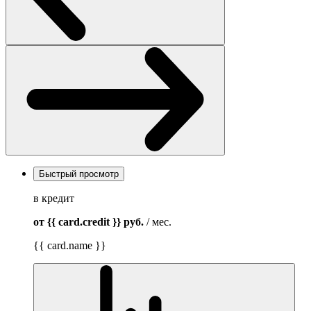
Быстрый просмотр
в кредит
от {{ card.credit }}
руб.
/ мес.
{{ card.name }}