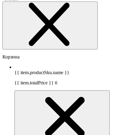
Корзина
{{ item.productSku.name }}
{{ item.totalPrice }}
б