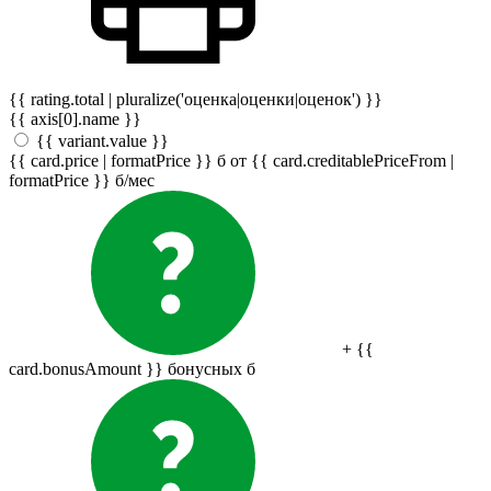
{{ rating.total | pluralize('оценка|оценки|оценок') }}
{{ axis[0].name }}
{{ variant.value }}
{{ card.price | formatPrice }}
б
от {{ card.creditablePriceFrom |
formatPrice }}
б
/мес
+ {{
card.bonusAmount }} бонусных
б