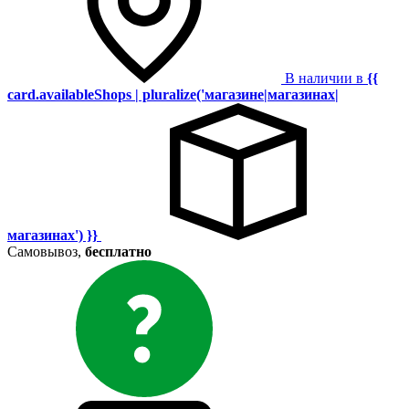
В наличии в
{{
card.availableShops | pluralize('магазине|магазинах|
магазинах') }}
Самовывоз,
бесплатно