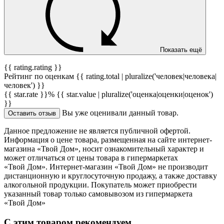
Показать ещё
{{ rating.rating }}
Рейтинг по оценкам {{ rating.total | pluralize('человек|человека|
человек') }}
{{ star.rate }}%
{{ star.value | pluralize('оценка|оценки|оценок')
}}
Вы уже оценивали данный товар.
Оставить отзыв
Данное предложение не является публичной офертой.
Информация о цене товара, размещенная на сайте интернет-
магазина «Твой Дом», носит ознакомительный характер и
может отличаться от цены товара в гипермаркетах
«Твой Дом». Интернет-магазин «Твой Дом» не производит
дистанционную и круглосуточную продажу, а также доставку
алкогольной продукции. Покупатель может приобрести
указанный товар только самовывозом из гипермаркета
«Твой Дом»
С этим товаром рекомендуем