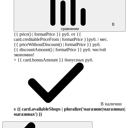
В
сравнении
{{ price() | formatPrice }}
руб.
от {{
card.creditablePriceFrom | formatPrice }}
руб.
/ мес.
{{ priceWithoutDiscount() | formatPrice }}
руб.
{{ discountAmount() | formatPrice }}
руб.
чистой
экономии!
+ {{ card.bonusAmount }} бонусных
руб.
В наличии
в
{{ card.availableShops | pluralize('магазине|магазинах|
магазинах') }}