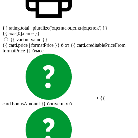
{{ rating.total | pluralize('оценка|оценки|оценок') }}
{{ axis[0].name }}
{{ variant.value }}
{{ card.price | formatPrice }}
б
от {{ card.creditablePriceFrom |
formatPrice }}
б
/мес
+ {{
card.bonusAmount }} бонусных
б