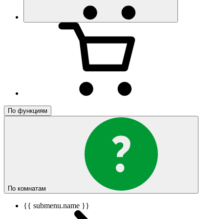
По функциям
По комнатам
{{ submenu.name }}