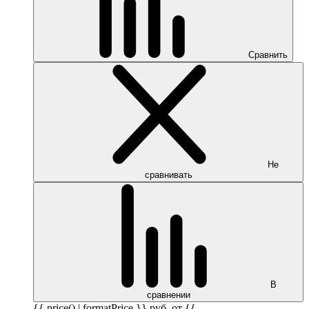
Сравнить
Не
сравнивать
В
сравнении
{{ price() | formatPrice }}
руб.
от {{