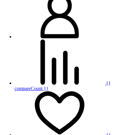
{{
compareCount }}
{{