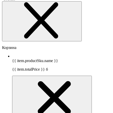
Корзина
{{ item.productSku.name }}
{{ item.totalPrice }}
б