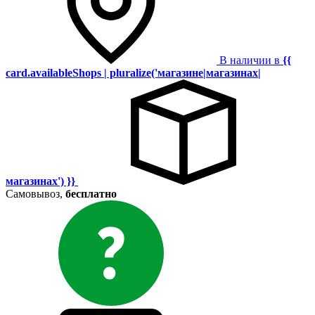
В наличии в
{{
card.availableShops | pluralize('магазине|магазинах|
магазинах') }}
Самовывоз,
бесплатно