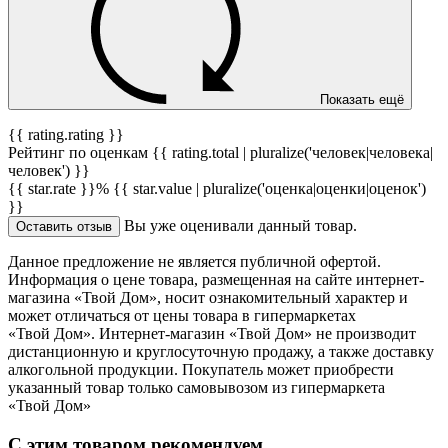
Показать ещё
{{ rating.rating }}
Рейтинг по оценкам {{ rating.total | pluralize('человек|человека|
человек') }}
{{ star.rate }}%
{{ star.value | pluralize('оценка|оценки|оценок')
}}
Вы уже оценивали данный товар.
Оставить отзыв
Данное предложение не является публичной офертой.
Информация о цене товара, размещенная на сайте интернет-
магазина «Твой Дом», носит ознакомительный характер и
может отличаться от цены товара в гипермаркетах
«Твой Дом». Интернет-магазин «Твой Дом» не производит
дистанционную и круглосуточную продажу, а также доставку
алкогольной продукции. Покупатель может приобрести
указанный товар только самовывозом из гипермаркета
«Твой Дом»
С этим товаром рекомендуем