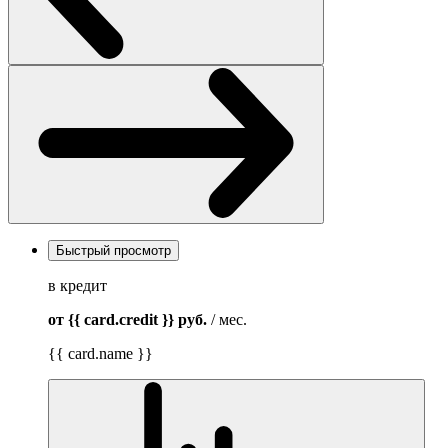
Быстрый просмотр
в кредит
от {{ card.credit }}
руб.
/ мес.
{{ card.name }}