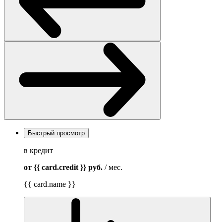
Быстрый просмотр
в кредит
от {{ card.credit }}
руб.
/ мес.
{{ card.name }}