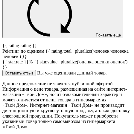
Показать ещё
{{ rating.rating }}
Рейтинг по оценкам {{ rating.total | pluralize('человек|человека|
человек') }}
{{ star.rate }}%
{{ star.value | pluralize('оценка|оценки|оценок')
}}
Вы уже оценивали данный товар.
Оставить отзыв
Данное предложение не является публичной офертой.
Информация о цене товара, размещенная на сайте интернет-
магазина «Твой Дом», носит ознакомительный характер и
может отличаться от цены товара в гипермаркетах
«Твой Дом». Интернет-магазин «Твой Дом» не производит
дистанционную и круглосуточную продажу, а также доставку
алкогольной продукции. Покупатель может приобрести
указанный товар только самовывозом из гипермаркета
«Твой Дом»