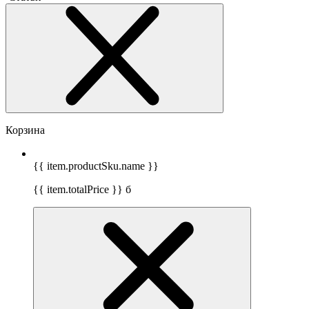
Корзина
{{ item.productSku.name }}
{{ item.totalPrice }}
б