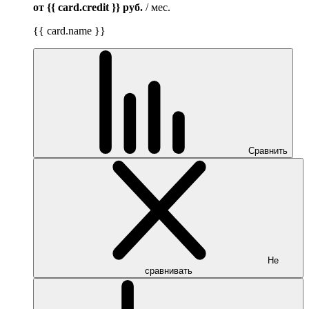
от {{ card.credit }}
руб.
/ мес.
{{ card.name }}
Сравнить
Не
сравнивать