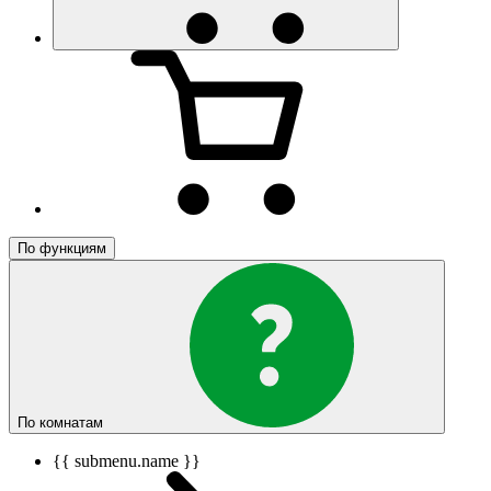
По функциям
По комнатам
{{ submenu.name }}