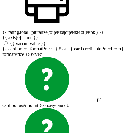
{{ rating.total | pluralize('оценка|оценки|оценок') }}
{{ axis[0].name }}
{{ variant.value }}
{{ card.price | formatPrice }}
б
от {{ card.creditablePriceFrom |
formatPrice }}
б
/мес
+ {{
card.bonusAmount }} бонусных
б