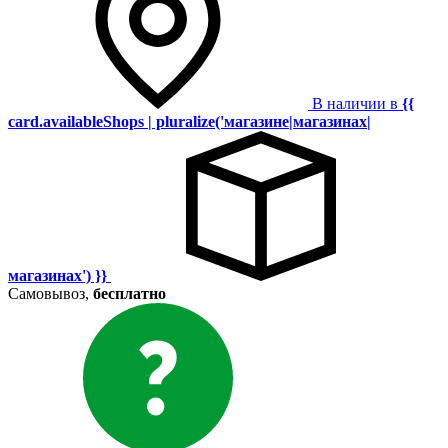
В наличии в
{{
card.availableShops | pluralize('магазине|магазинах|
магазинах') }}
Самовывоз,
бесплатно