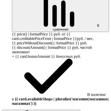
В
сравнении
{{ price() | formatPrice }}
руб.
от {{
card.creditablePriceFrom | formatPrice }}
руб.
/ мес.
{{ priceWithoutDiscount() | formatPrice }}
руб.
{{ discountAmount() | formatPrice }}
руб.
чистой
экономии!
+ {{ card.bonusAmount }} бонусных
руб.
В наличии
в
{{ card.availableShops | pluralize('магазине|магазинах|
магазинах') }}