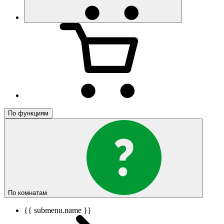
По функциям
По комнатам
{{ submenu.name }}