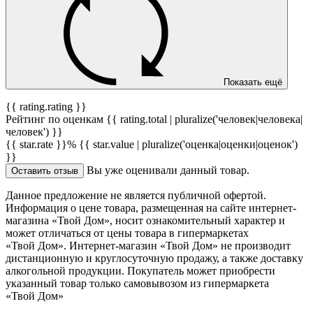
Показать ещё
{{ rating.rating }}
Рейтинг по оценкам {{ rating.total | pluralize('человек|человека|
человек') }}
{{ star.rate }}%
{{ star.value | pluralize('оценка|оценки|оценок')
}}
Вы уже оценивали данный товар.
Оставить отзыв
Данное предложение не является публичной офертой.
Информация о цене товара, размещенная на сайте интернет-
магазина «Твой Дом», носит ознакомительный характер и
может отличаться от цены товара в гипермаркетах
«Твой Дом». Интернет-магазин «Твой Дом» не производит
дистанционную и круглосуточную продажу, а также доставку
алкогольной продукции. Покупатель может приобрести
указанный товар только самовывозом из гипермаркета
«Твой Дом»