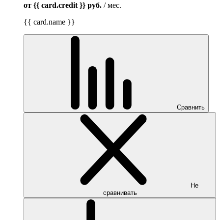
от {{ card.credit }}
руб.
/ мес.
{{ card.name }}
Сравнить
Не
сравнивать