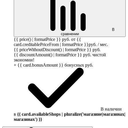
В
сравнении
{{ price() | formatPrice }}
руб.
от {{
card.creditablePriceFrom | formatPrice }}
руб.
/ мес.
{{ priceWithoutDiscount() | formatPrice }}
руб.
{{ discountAmount() | formatPrice }}
руб.
чистой
экономии!
+ {{ card.bonusAmount }} бонусных
руб.
В наличии
в
{{ card.availableShops | pluralize('магазине|магазинах|
магазинах') }}