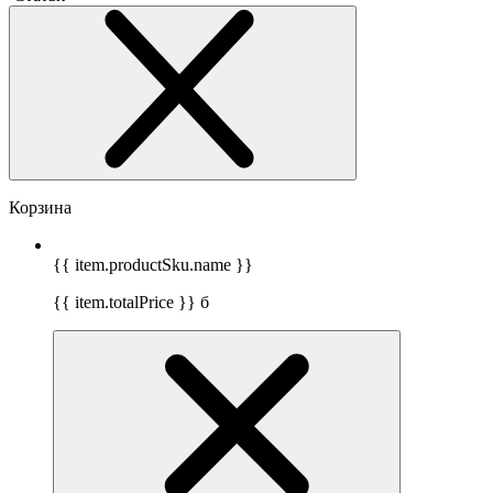
Корзина
{{ item.productSku.name }}
{{ item.totalPrice }}
б