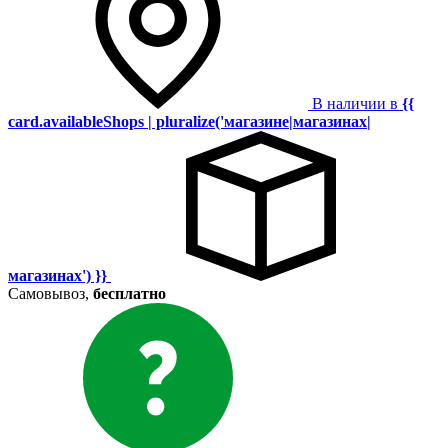
В наличии в
{{
card.availableShops | pluralize('магазине|магазинах|
магазинах') }}
Самовывоз,
бесплатно