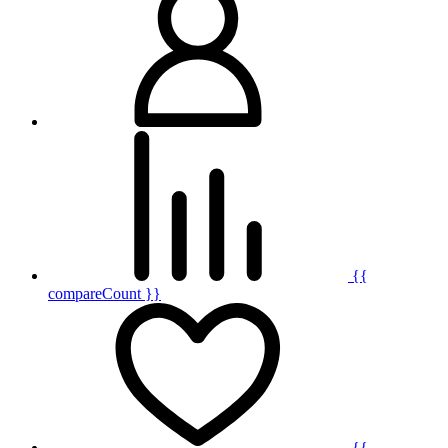
{{
compareCount }}
{{