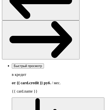
Быстрый просмотр
в кредит
от {{ card.credit }}
руб.
/ мес.
{{ card.name }}