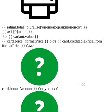
{{ rating.total | pluralize('оценка|оценки|оценок') }}
{{ axis[0].name }}
{{ variant.value }}
{{ card.price | formatPrice }}
б
от {{ card.creditablePriceFrom |
formatPrice }}
б
/мес
+ {{
card.bonusAmount }} бонусных
б