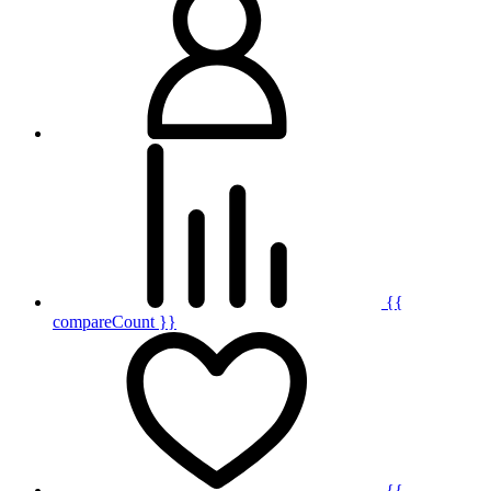
{{
compareCount }}
{{