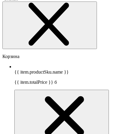
Корзина
{{ item.productSku.name }}
{{ item.totalPrice }}
б