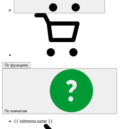
По функциям
По комнатам
{{ submenu.name }}