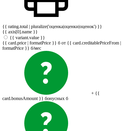
{{ rating.total | pluralize('оценка|оценки|оценок') }}
{{ axis[0].name }}
{{ variant.value }}
{{ card.price | formatPrice }}
б
от {{ card.creditablePriceFrom |
formatPrice }}
б
/мес
+ {{
card.bonusAmount }} бонусных
б