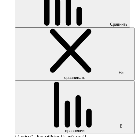
Сравнить
Не
сравнивать
В
сравнении
{{ price() | formatPrice }}
руб.
от {{