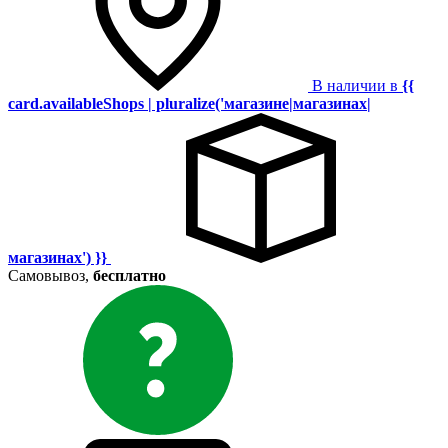
В наличии в
{{
card.availableShops | pluralize('магазине|магазинах|
магазинах') }}
Самовывоз,
бесплатно