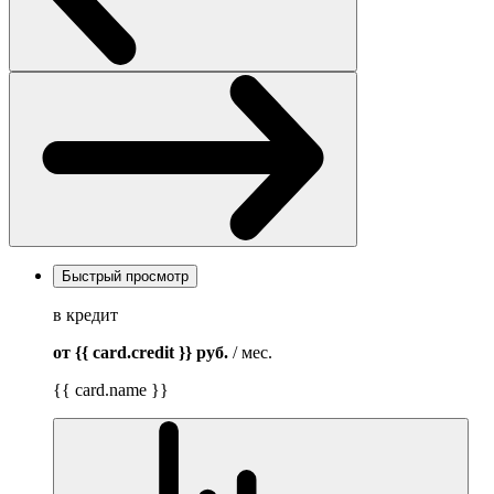
Быстрый просмотр
в кредит
от {{ card.credit }}
руб.
/ мес.
{{ card.name }}