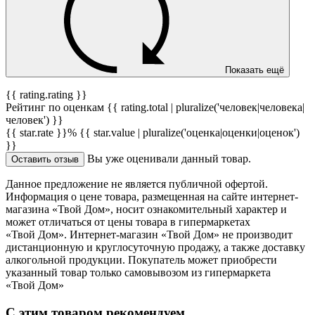
Показать ещё
{{ rating.rating }}
Рейтинг по оценкам {{ rating.total | pluralize('человек|человека|
человек') }}
{{ star.rate }}%
{{ star.value | pluralize('оценка|оценки|оценок')
}}
Вы уже оценивали данный товар.
Оставить отзыв
Данное предложение не является публичной офертой.
Информация о цене товара, размещенная на сайте интернет-
магазина «Твой Дом», носит ознакомительный характер и
может отличаться от цены товара в гипермаркетах
«Твой Дом». Интернет-магазин «Твой Дом» не производит
дистанционную и круглосуточную продажу, а также доставку
алкогольной продукции. Покупатель может приобрести
указанный товар только самовывозом из гипермаркета
«Твой Дом»
С этим товаром рекомендуем