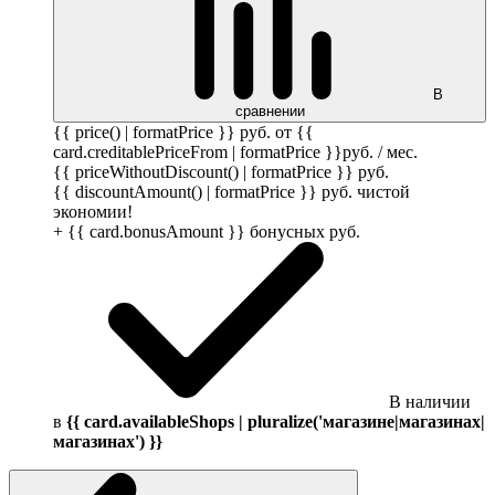
В
сравнении
{{ price() | formatPrice }}
руб.
от {{
card.creditablePriceFrom | formatPrice }}
руб.
/ мес.
{{ priceWithoutDiscount() | formatPrice }}
руб.
{{ discountAmount() | formatPrice }}
руб.
чистой
экономии!
+ {{ card.bonusAmount }} бонусных
руб.
В наличии
в
{{ card.availableShops | pluralize('магазине|магазинах|
магазинах') }}