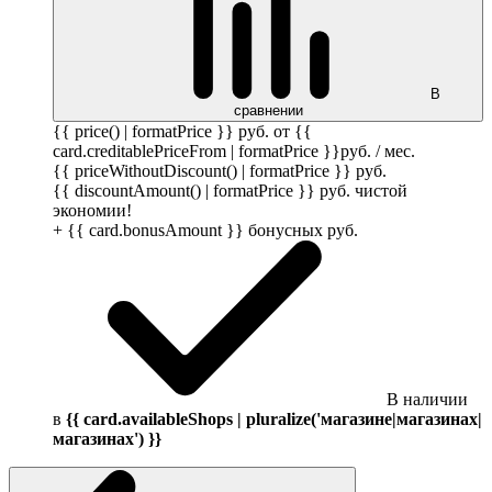
В
сравнении
{{ price() | formatPrice }}
руб.
от {{
card.creditablePriceFrom | formatPrice }}
руб.
/ мес.
{{ priceWithoutDiscount() | formatPrice }}
руб.
{{ discountAmount() | formatPrice }}
руб.
чистой
экономии!
+ {{ card.bonusAmount }} бонусных
руб.
В наличии
в
{{ card.availableShops | pluralize('магазине|магазинах|
магазинах') }}