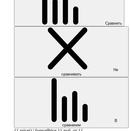
Сравнить
Не
сравнивать
В
сравнении
{{ price() | formatPrice }}
руб.
от {{