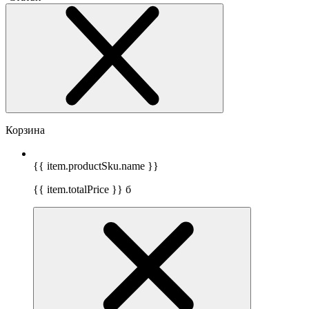
Корзина
{{ item.productSku.name }}
{{ item.totalPrice }}
б