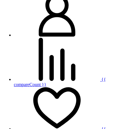
{{
compareCount }}
{{