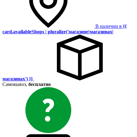
В наличии в
{{
card.availableShops | pluralize('магазине|магазинах|
магазинах') }}
Самовывоз,
бесплатно