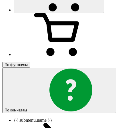
По функциям
По комнатам
{{ submenu.name }}