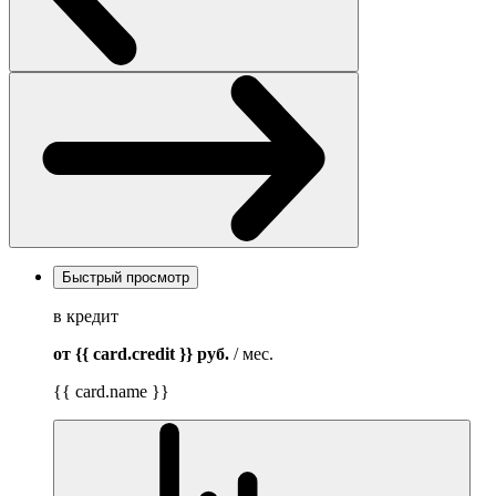
Быстрый просмотр
в кредит
от {{ card.credit }}
руб.
/ мес.
{{ card.name }}