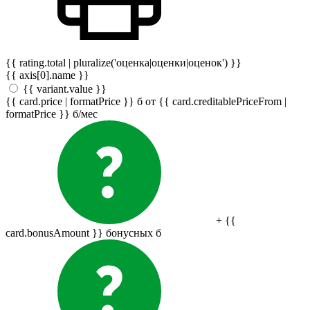
{{ rating.total | pluralize('оценка|оценки|оценок') }}
{{ axis[0].name }}
{{ variant.value }}
{{ card.price | formatPrice }}
б
от {{ card.creditablePriceFrom |
formatPrice }}
б
/мес
+ {{
card.bonusAmount }} бонусных
б