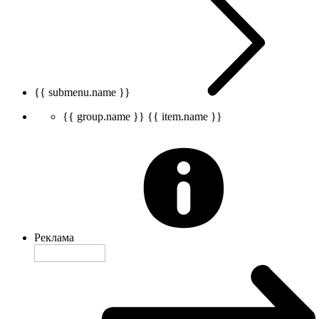
{{ submenu.name }}
{{ group.name }}
{{ item.name }}
Реклама