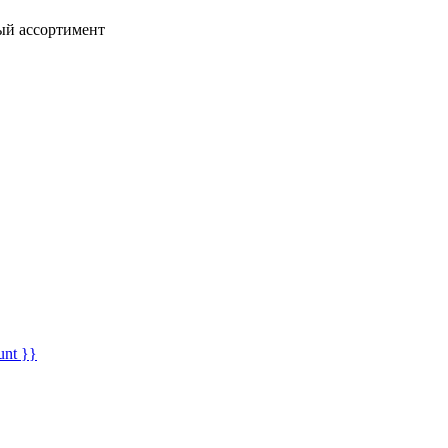
ный ассортимент
unt }}