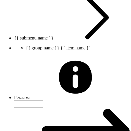
{{ submenu.name }}
{{ group.name }}
{{ item.name }}
Реклама