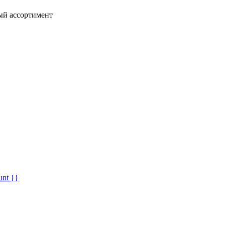
ный ассортимент
unt }}