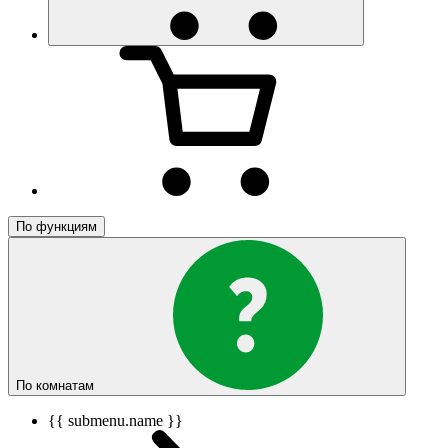
По функциям
По комнатам
{{ submenu.name }}