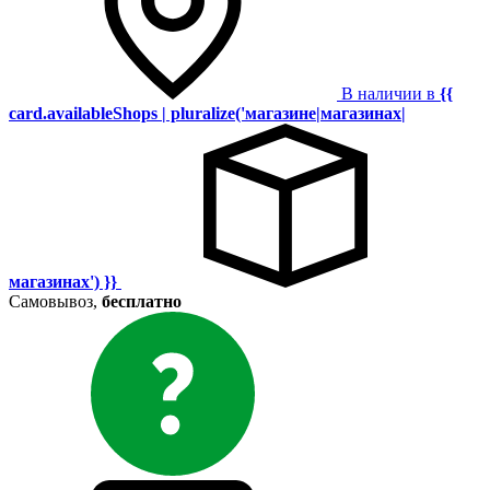
В наличии в
{{
card.availableShops | pluralize('магазине|магазинах|
магазинах') }}
Самовывоз,
бесплатно