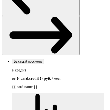
Быстрый просмотр
в кредит
от {{ card.credit }}
руб.
/ мес.
{{ card.name }}