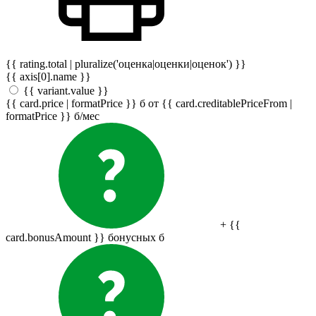
{{ rating.total | pluralize('оценка|оценки|оценок') }}
{{ axis[0].name }}
{{ variant.value }}
{{ card.price | formatPrice }}
б
от {{ card.creditablePriceFrom |
formatPrice }}
б
/мес
+ {{
card.bonusAmount }} бонусных
б