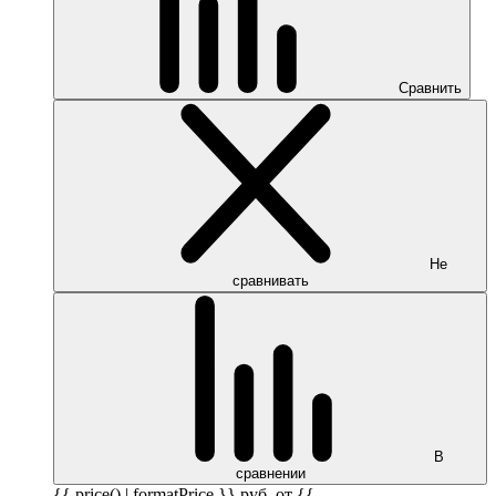
Сравнить
Не
сравнивать
В
сравнении
{{ price() | formatPrice }}
руб.
от {{