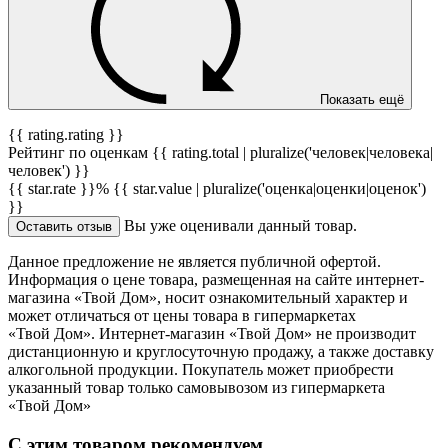
Показать ещё
{{ rating.rating }}
Рейтинг по оценкам {{ rating.total | pluralize('человек|человека|
человек') }}
{{ star.rate }}%
{{ star.value | pluralize('оценка|оценки|оценок')
}}
Вы уже оценивали данный товар.
Оставить отзыв
Данное предложение не является публичной офертой.
Информация о цене товара, размещенная на сайте интернет-
магазина «Твой Дом», носит ознакомительный характер и
может отличаться от цены товара в гипермаркетах
«Твой Дом». Интернет-магазин «Твой Дом» не производит
дистанционную и круглосуточную продажу, а также доставку
алкогольной продукции. Покупатель может приобрести
указанный товар только самовывозом из гипермаркета
«Твой Дом»
С этим товаром рекомендуем