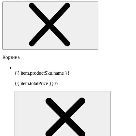
Корзина
{{ item.productSku.name }}
{{ item.totalPrice }}
б