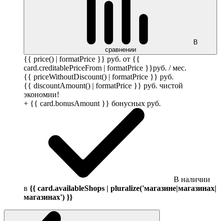
В
сравнении
{{ price() | formatPrice }}
руб.
от {{
card.creditablePriceFrom | formatPrice }}
руб.
/ мес.
{{ priceWithoutDiscount() | formatPrice }}
руб.
{{ discountAmount() | formatPrice }}
руб.
чистой
экономии!
+ {{ card.bonusAmount }} бонусных
руб.
В наличии
в
{{ card.availableShops | pluralize('магазине|магазинах|
магазинах') }}