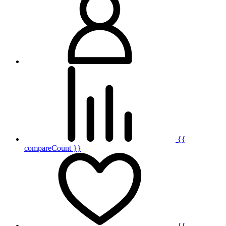
{{
compareCount }}
{{