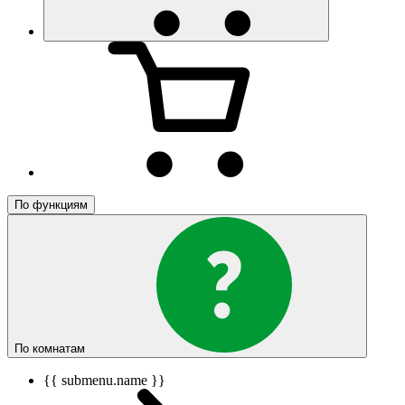
По функциям
По комнатам
{{ submenu.name }}