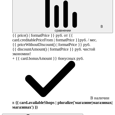
В
сравнении
{{ price() | formatPrice }}
руб.
от {{
card.creditablePriceFrom | formatPrice }}
руб.
/ мес.
{{ priceWithoutDiscount() | formatPrice }}
руб.
{{ discountAmount() | formatPrice }}
руб.
чистой
экономии!
+ {{ card.bonusAmount }} бонусных
руб.
В наличии
в
{{ card.availableShops | pluralize('магазине|магазинах|
магазинах') }}