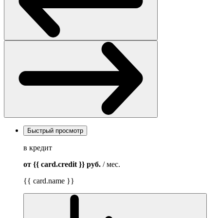
Быстрый просмотр
в кредит
от {{ card.credit }}
руб.
/ мес.
{{ card.name }}