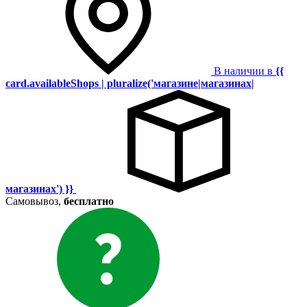
В наличии в
{{
card.availableShops | pluralize('магазине|магазинах|
магазинах') }}
Самовывоз,
бесплатно