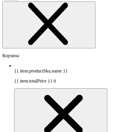
Корзина
{{ item.productSku.name }}
{{ item.totalPrice }}
б