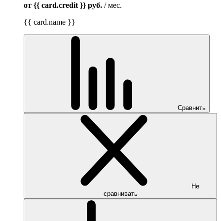
от {{ card.credit }}
руб.
/ мес.
{{ card.name }}
Сравнить
Не
сравнивать