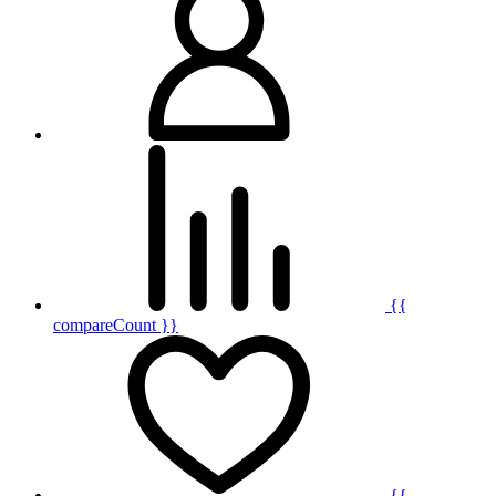
{{
compareCount }}
{{