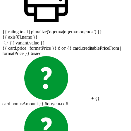
{{ rating.total | pluralize('оценка|оценки|оценок') }}
{{ axis[0].name }}
{{ variant.value }}
{{ card.price | formatPrice }}
б
от {{ card.creditablePriceFrom |
formatPrice }}
б
/мес
+ {{
card.bonusAmount }} бонусных
б