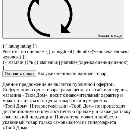
Показать ещё
{{ rating.rating }}
Рейтинг по оценкам {{ rating.total | pluralize('человек|человека|
человек') }}
{{ star.rate }}%
{{ star.value | pluralize('оценка|оценки|оценок')
}}
Вы уже оценивали данный товар.
Оставить отзыв
Данное предложение не является публичной офертой.
Информация о цене товара, размещенная на сайте интернет-
магазина «Твой Дом», носит ознакомительный характер и
может отличаться от цены товара в гипермаркетах
«Твой Дом». Интернет-магазин «Твой Дом» не производит
дистанционную и круглосуточную продажу, а также доставку
алкогольной продукции. Покупатель может приобрести
указанный товар только самовывозом из гипермаркета
«Твой Дом»