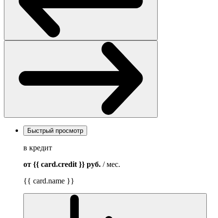
Быстрый просмотр
в кредит
от {{ card.credit }}
руб.
/ мес.
{{ card.name }}