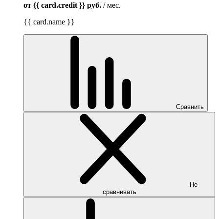
от {{ card.credit }}
руб.
/ мес.
{{ card.name }}
Сравнить
Не
сравнивать