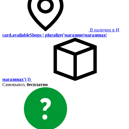
В наличии в
{{
card.availableShops | pluralize('магазине|магазинах|
магазинах') }}
Самовывоз,
бесплатно