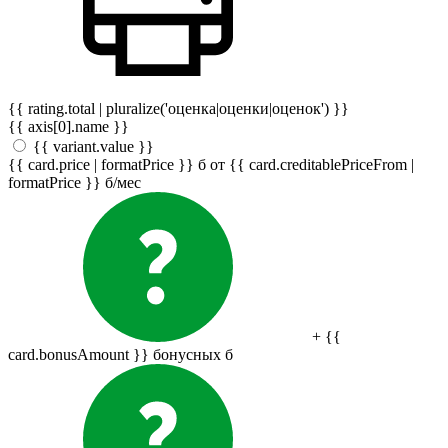
{{ rating.total | pluralize('оценка|оценки|оценок') }}
{{ axis[0].name }}
{{ variant.value }}
{{ card.price | formatPrice }}
б
от {{ card.creditablePriceFrom |
formatPrice }}
б
/мес
+ {{
card.bonusAmount }} бонусных
б