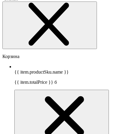
Корзина
{{ item.productSku.name }}
{{ item.totalPrice }}
б