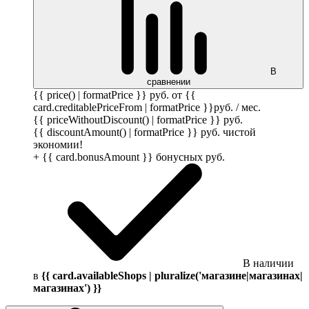
В
сравнении
{{ price() | formatPrice }}
руб.
от {{
card.creditablePriceFrom | formatPrice }}
руб.
/ мес.
{{ priceWithoutDiscount() | formatPrice }}
руб.
{{ discountAmount() | formatPrice }}
руб.
чистой
экономии!
+ {{ card.bonusAmount }} бонусных
руб.
В наличии
в
{{ card.availableShops | pluralize('магазине|магазинах|
магазинах') }}