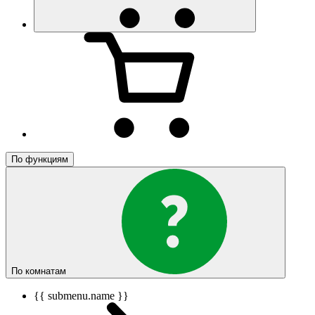
По функциям
По комнатам
{{ submenu.name }}