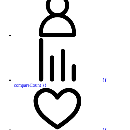
{{
compareCount }}
{{