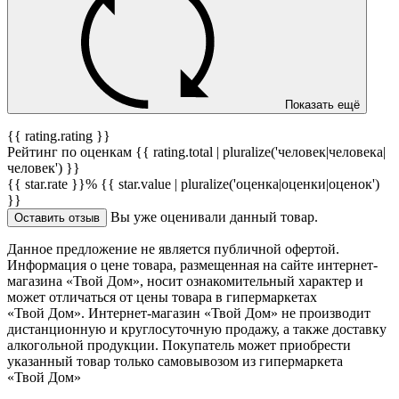
Показать ещё
{{ rating.rating }}
Рейтинг по оценкам {{ rating.total | pluralize('человек|человека|
человек') }}
{{ star.rate }}%
{{ star.value | pluralize('оценка|оценки|оценок')
}}
Вы уже оценивали данный товар.
Оставить отзыв
Данное предложение не является публичной офертой.
Информация о цене товара, размещенная на сайте интернет-
магазина «Твой Дом», носит ознакомительный характер и
может отличаться от цены товара в гипермаркетах
«Твой Дом». Интернет-магазин «Твой Дом» не производит
дистанционную и круглосуточную продажу, а также доставку
алкогольной продукции. Покупатель может приобрести
указанный товар только самовывозом из гипермаркета
«Твой Дом»