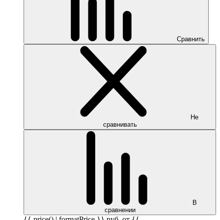
Сравнить
Не
сравнивать
В
сравнении
{{ price() | formatPrice }}
руб.
от {{