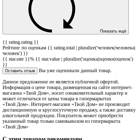
Показать ещё
{{ rating.rating }}
Рейтинг по оценкам {{ rating.total | pluralize('человек|человека|
человек') }}
{{ star.rate }}%
{{ star.value | pluralize('оценка|оценки|оценок')
}}
Вы уже оценивали данный товар.
Оставить отзыв
Данное предложение не является публичной офертой.
Информация о цене товара, размещенная на сайте интернет-
магазина «Твой Дом», носит ознакомительный характер и
может отличаться от цены товара в гипермаркетах
«Твой Дом». Интернет-магазин «Твой Дом» не производит
дистанционную и круглосуточную продажу, а также доставку
алкогольной продукции. Покупатель может приобрести
указанный товар только самовывозом из гипермаркета
«Твой Дом»
С этим товаром рекомендуем