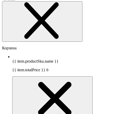
Корзина
{{ item.productSku.name }}
{{ item.totalPrice }}
б