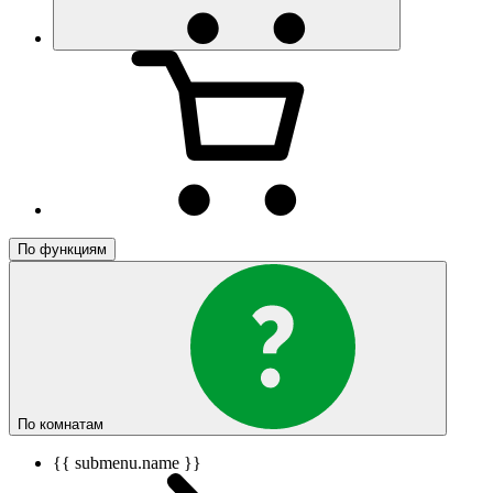
По функциям
По комнатам
{{ submenu.name }}