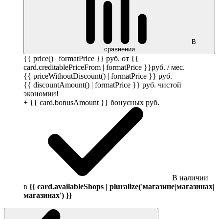
В
сравнении
{{ price() | formatPrice }}
руб.
от {{
card.creditablePriceFrom | formatPrice }}
руб.
/ мес.
{{ priceWithoutDiscount() | formatPrice }}
руб.
{{ discountAmount() | formatPrice }}
руб.
чистой
экономии!
+ {{ card.bonusAmount }} бонусных
руб.
В наличии
в
{{ card.availableShops | pluralize('магазине|магазинах|
магазинах') }}