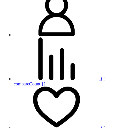
{{
compareCount }}
{{