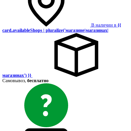
В наличии в
{{
card.availableShops | pluralize('магазине|магазинах|
магазинах') }}
Самовывоз,
бесплатно