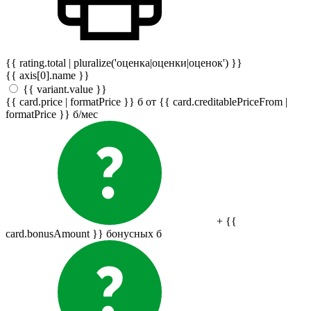
{{ rating.total | pluralize('оценка|оценки|оценок') }}
{{ axis[0].name }}
{{ variant.value }}
{{ card.price | formatPrice }}
б
от {{ card.creditablePriceFrom |
formatPrice }}
б
/мес
+ {{
card.bonusAmount }} бонусных
б