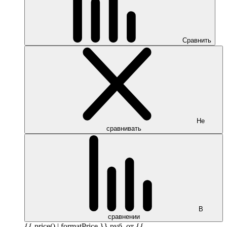
Сравнить
Не
сравнивать
В
сравнении
{{ price() | formatPrice }}
руб.
от {{