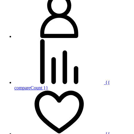
{{
compareCount }}
{{