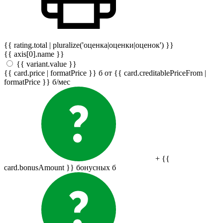
{{ rating.total | pluralize('оценка|оценки|оценок') }}
{{ axis[0].name }}
{{ variant.value }}
{{ card.price | formatPrice }}
б
от {{ card.creditablePriceFrom |
formatPrice }}
б
/мес
+ {{
card.bonusAmount }} бонусных
б