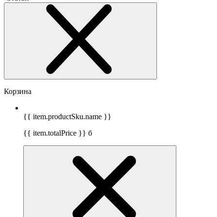
Корзина
{{ item.productSku.name }}
{{ item.totalPrice }}
б