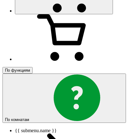
По функциям
По комнатам
{{ submenu.name }}