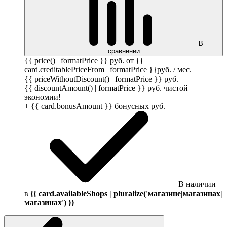
В
сравнении
{{ price() | formatPrice }}
руб.
от {{
card.creditablePriceFrom | formatPrice }}
руб.
/ мес.
{{ priceWithoutDiscount() | formatPrice }}
руб.
{{ discountAmount() | formatPrice }}
руб.
чистой
экономии!
+ {{ card.bonusAmount }} бонусных
руб.
В наличии
в
{{ card.availableShops | pluralize('магазине|магазинах|
магазинах') }}