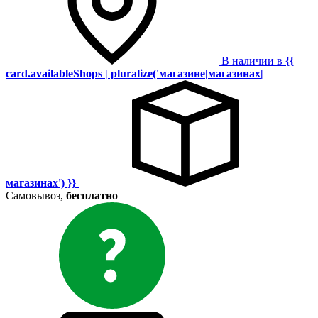
В наличии в
{{
card.availableShops | pluralize('магазине|магазинах|
магазинах') }}
Самовывоз,
бесплатно