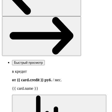
Быстрый просмотр
в кредит
от {{ card.credit }}
руб.
/ мес.
{{ card.name }}