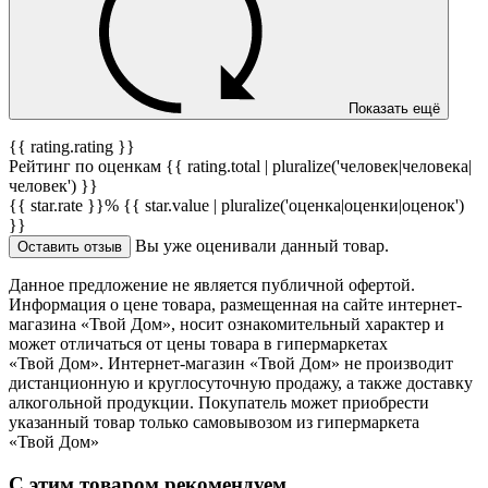
Показать ещё
{{ rating.rating }}
Рейтинг по оценкам {{ rating.total | pluralize('человек|человека|
человек') }}
{{ star.rate }}%
{{ star.value | pluralize('оценка|оценки|оценок')
}}
Вы уже оценивали данный товар.
Оставить отзыв
Данное предложение не является публичной офертой.
Информация о цене товара, размещенная на сайте интернет-
магазина «Твой Дом», носит ознакомительный характер и
может отличаться от цены товара в гипермаркетах
«Твой Дом». Интернет-магазин «Твой Дом» не производит
дистанционную и круглосуточную продажу, а также доставку
алкогольной продукции. Покупатель может приобрести
указанный товар только самовывозом из гипермаркета
«Твой Дом»
С этим товаром рекомендуем