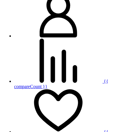
{{
compareCount }}
{{