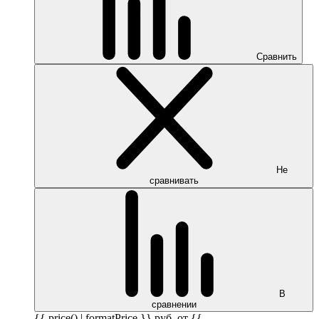
Сравнить
Не
сравнивать
В
сравнении
{{ price() | formatPrice }}
руб.
от {{