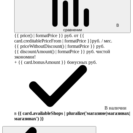
В
сравнении
{{ price() | formatPrice }}
руб.
от {{
card.creditablePriceFrom | formatPrice }}
руб.
/ мес.
{{ priceWithoutDiscount() | formatPrice }}
руб.
{{ discountAmount() | formatPrice }}
руб.
чистой
экономии!
+ {{ card.bonusAmount }} бонусных
руб.
В наличии
в
{{ card.availableShops | pluralize('магазине|магазинах|
магазинах') }}