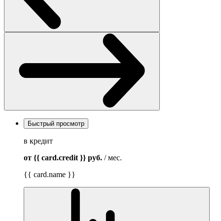
Быстрый просмотр
в кредит
от {{ card.credit }}
руб.
/ мес.
{{ card.name }}