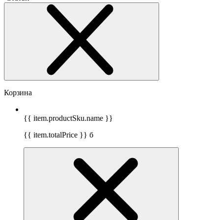
Корзина
{{ item.productSku.name }}
{{ item.totalPrice }}
б