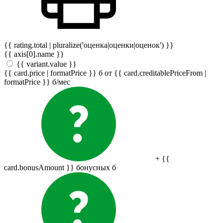
{{ rating.total | pluralize('оценка|оценки|оценок') }}
{{ axis[0].name }}
{{ variant.value }}
{{ card.price | formatPrice }}
б
от {{ card.creditablePriceFrom |
formatPrice }}
б
/мес
+ {{
card.bonusAmount }} бонусных
б