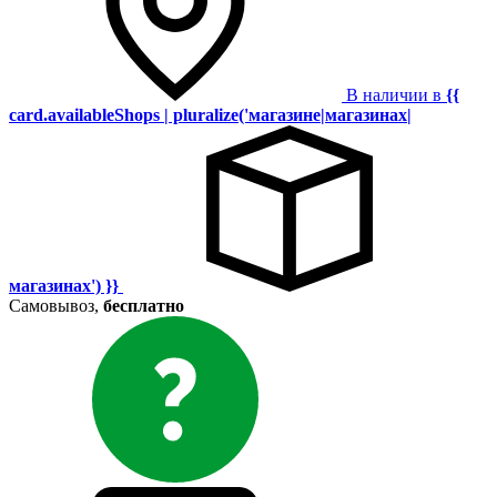
В наличии в
{{
card.availableShops | pluralize('магазине|магазинах|
магазинах') }}
Самовывоз,
бесплатно