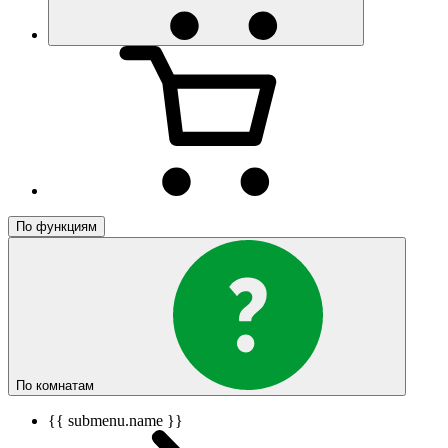
По функциям
По комнатам
{{ submenu.name }}