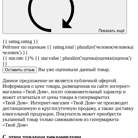
Показать ещё
{{ rating.rating }}
Рейтинг по оценкам {{ rating.total | pluralize('человек|человека|
человек') }}
{{ star.rate }}%
{{ star.value | pluralize('оценка|оценки|оценок')
}}
Вы уже оценивали данный товар.
Оставить отзыв
Данное предложение не является публичной офертой.
Информация о цене товара, размещенная на сайте интернет-
магазина «Твой Дом», носит ознакомительный характер и
может отличаться от цены товара в гипермаркетах
«Твой Дом». Интернет-магазин «Твой Дом» не производит
дистанционную и круглосуточную продажу, а также доставку
алкогольной продукции. Покупатель может приобрести
указанный товар только самовывозом из гипермаркета
«Твой Дом»
С этим товаром рекомендуем