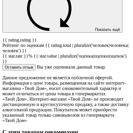
Показать ещё
{{ rating.rating }}
Рейтинг по оценкам {{ rating.total | pluralize('человек|человека|
человек') }}
{{ star.rate }}%
{{ star.value | pluralize('оценка|оценки|оценок')
}}
Вы уже оценивали данный товар.
Оставить отзыв
Данное предложение не является публичной офертой.
Информация о цене товара, размещенная на сайте интернет-
магазина «Твой Дом», носит ознакомительный характер и
может отличаться от цены товара в гипермаркетах
«Твой Дом». Интернет-магазин «Твой Дом» не производит
дистанционную и круглосуточную продажу, а также доставку
алкогольной продукции. Покупатель может приобрести
указанный товар только самовывозом из гипермаркета
«Твой Дом»
С этим товаром рекомендуем