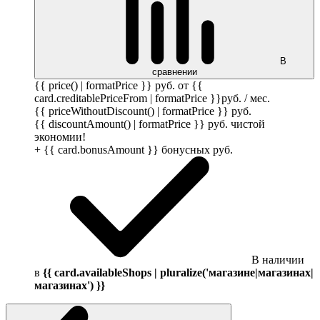
В
сравнении
{{ price() | formatPrice }}
руб.
от {{
card.creditablePriceFrom | formatPrice }}
руб.
/ мес.
{{ priceWithoutDiscount() | formatPrice }}
руб.
{{ discountAmount() | formatPrice }}
руб.
чистой
экономии!
+ {{ card.bonusAmount }} бонусных
руб.
В наличии
в
{{ card.availableShops | pluralize('магазине|магазинах|
магазинах') }}