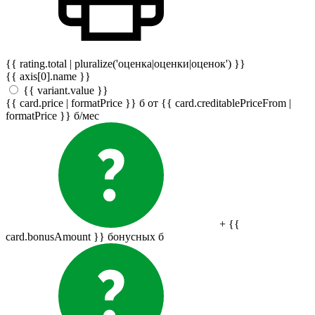
{{ rating.total | pluralize('оценка|оценки|оценок') }}
{{ axis[0].name }}
{{ variant.value }}
{{ card.price | formatPrice }}
б
от {{ card.creditablePriceFrom |
formatPrice }}
б
/мес
+ {{
card.bonusAmount }} бонусных
б