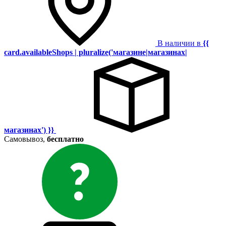
В наличии в
{{
card.availableShops | pluralize('магазине|магазинах|
магазинах') }}
Самовывоз,
бесплатно