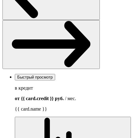
Быстрый просмотр
в кредит
от {{ card.credit }}
руб.
/ мес.
{{ card.name }}