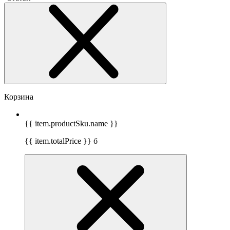
Корзина
{{ item.productSku.name }}
{{ item.totalPrice }}
б