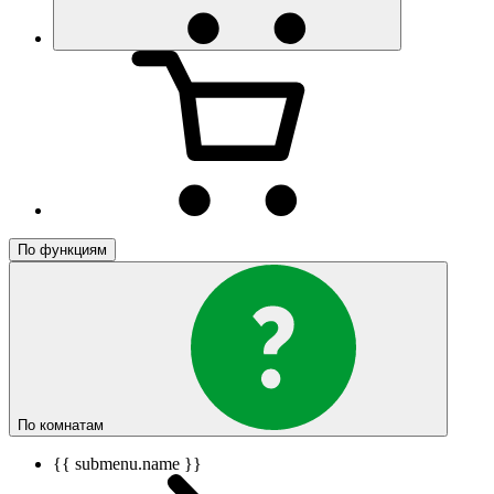
По функциям
По комнатам
{{ submenu.name }}