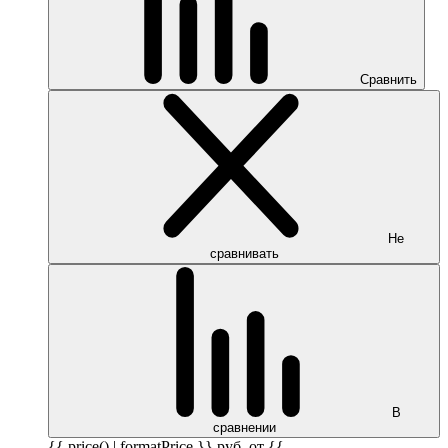
Сравнить
Не
сравнивать
В
сравнении
{{ price() | formatPrice }}
руб.
от {{