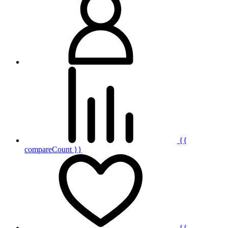
{{
compareCount }}
{{